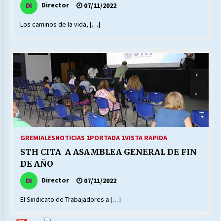
Director
07/11/2022
Los caminos de la vida, […]
Releyendo la Rerum Novarum a 135 años. “La
cuestión social hoy”.
16/05/2026
S.O.S. a los ricos, Save Our Souls (Salvar
Nuestras Almas)
30/04/2026
¿Asesores con doble sueldo?
18/04/2026
GREMIALES
NOTICIAS 1
PORTADA 1
VISTA RAPIDA
STH CITA A ASAMBLEA GENERAL DE FIN
DE AÑO
Chile y sus segmentos de la riqueza
06/04/2026
Director
07/11/2022
El Sindicato de Trabajadores a […]