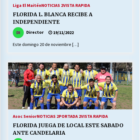
27/07/2026
Liga El Maitén
NOTICIAS 2
VISTA RAPIDA
FLORIDA L. BLANCA RECIBE A
MUNICIPALIDAD, TRABAJADORES, CLIMA
INDEPENDIENTE
LABORAL:
13/07/2026
Director
19/11/2022
Este domingo 20 de noviembre […]
Escuela hospitalaria El Carmen de Maipu.
25/06/2026
¿Qué habrían dicho?
23/06/2026
VOLVER A SER ALTERNATIVA
16/06/2026
Asoc Senior
NOTICIAS 2
PORTADA 2
VISTA RAPIDA
FLORIDA JUEGA DE LOCAL ESTE SABADO
MUNICIPALIDADES, HONORARIOS, DESPIDOS
ANTE CANDELARIA
28/05/2026