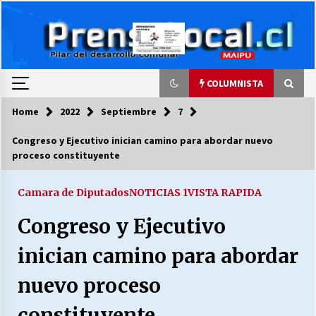
Skip
to
content
COLUMNISTA
Home
2022
Septiembre
7
COLUMNISTA
Congreso y Ejecutivo inician camino para abordar nuevo
proceso constituyente
Ya se ordenaron las cuentas de luz… ¿Y
cuándo van a bajar?
03/08/2026
Camara de Diputados
NOTICIAS 1
VISTA RAPIDA
Congreso y Ejecutivo
LA DC POR SIEMPRE.RECORDANDO 69 AÑOS DE
HISTORIA
inician camino para abordar
28/07/2026
nuevo proceso
“ORGULLOSOS DE SER DC” SALUDA EL
CUMPLEAÑOS 69
constituyente