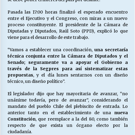
Pasada las 17:00 horas finalizó el esperado encuentro
entre el Ejecutivo y el Congreso, con miras a un nuevo
Releyendo la Rerum Novarum a 135 años. “La
cuestión social hoy”.
proceso constituyente. El presidente de la Cámara de
16/05/2026
Diputadas y Diputados, Raúl Soto (PPD), explicó lo que
viene para el desarrollo de este trabajo.
S.O.S. a los ricos, Save Our Souls (Salvar
“Vamos a establecer una coordinación,
una secretaría
Nuestras Almas)
técnica conjunta entre la Cámara de Diputados y el
30/04/2026
Senado; seguramente va a apoyar el Gobierno a
través de la Segpres para así sistematizar estas
¿Asesores con doble sueldo?
propuestas
, y el día lunes sentarnos con un diseño
18/04/2026
técnico, un diseño político”.
El legislador dijo que hay mayoritaria de avanzar, “no
unánime todavía, pero de avanzar”, considerando el
Chile y sus segmentos de la riqueza
mandato del pueblo Chile del plebiscito de entrada. Lo
06/04/2026
anterior tanto en el establecimiento de una
nueva
Constitución
, que reemplace a la del 80, como también
respecto de que exista un órgano electo por la
ciudadanía.