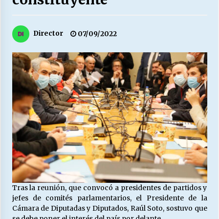
27/07/2026
MUNICIPALIDAD, TRABAJADORES, CLIMA
Director
07/09/2022
LABORAL:
13/07/2026
Escuela hospitalaria El Carmen de Maipu.
25/06/2026
¿Qué habrían dicho?
23/06/2026
VOLVER A SER ALTERNATIVA
16/06/2026
Tras la reunión, que convocó a presidentes de partidos y
jefes de comités parlamentarios, el Presidente de la
MUNICIPALIDADES, HONORARIOS, DESPIDOS
Cámara de Diputadas y Diputados, Raúl Soto, sostuvo que
28/05/2026
se debe poner el interés del país por delante.