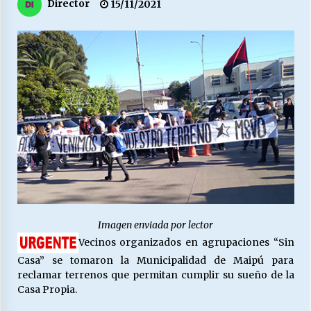
27/07/2026
Director
15/11/2021
MUNICIPALIDAD, TRABAJADORES, CLIMA
LABORAL:
13/07/2026
Escuela hospitalaria El Carmen de Maipu.
25/06/2026
¿Qué habrían dicho?
23/06/2026
Imagen enviada por lector
VOLVER A SER ALTERNATIVA
Vecinos organizados en agrupaciones “Sin
16/06/2026
Casa” se tomaron la Municipalidad de Maipú para
reclamar terrenos que permitan cumplir su sueño de la
Casa Propia.
MUNICIPALIDADES, HONORARIOS, DESPIDOS
28/05/2026