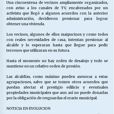
Una cincuentena de vecinos ampliamente organizados,
con aviso a los canales de TV, encabezados por un
activista que llegó a algunos acuerdos con la anterior
Releyendo la Rerum Novarum a 135 años. “La
administración, decidieron presionar para lograr
cuestión social hoy”.
obtener una vivienda.
16/05/2026
Los vecinos, algunos de ellos maipucinos y como todos
S.O.S. a los ricos, Save Our Souls (Salvar
con reales necesidades de casa, intentan presionar al
Nuestras Almas)
alcalde y lo esperaran hasta que llegue para pedir
30/04/2026
terrenos que utilizaran en su futura.
Hasta el momento no hay orden de desalojo y todo se
¿Asesores con doble sueldo?
mantiene en un relativo orden de presión.
18/04/2026
Las alcaldías, como máximo pueden asesorar a estas
agrupaciones, salvo que se tomen otros acuerdos que
Chile y sus segmentos de la riqueza
puedan afectar el prestigio edilicio y eventuales
06/04/2026
propiedades municipales que aun así no puede donarlas
por la obligación de resguardas el erario municipal.
NOTICIA EN EVOLUCION