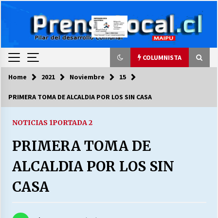
Skip
to
content
COLUMNISTA
Home
2021
Noviembre
15
COLUMNISTA
PRIMERA TOMA DE ALCALDIA POR LOS SIN CASA
Ya se ordenaron las cuentas de luz… ¿Y
cuándo van a bajar?
NOTICIAS 1
PORTADA 2
03/08/2026
PRIMERA TOMA DE
LA DC POR SIEMPRE.RECORDANDO 69 AÑOS DE
ALCALDIA POR LOS SIN
HISTORIA
28/07/2026
CASA
“ORGULLOSOS DE SER DC” SALUDA EL
CUMPLEAÑOS 69