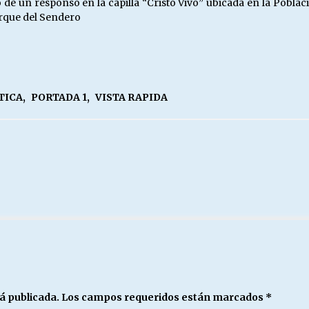
 de un responso en la capilla “Cristo Vivo” ubicada en la Poblac
arque del Sendero
TICA
,
PORTADA 1
,
VISTA RAPIDA
á publicada.
Los campos requeridos están marcados
*