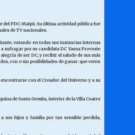
¿Qué habrían dicho?
23/06/2026
te del PDC-Maipú. Su última actividad pública fue
nales de TV nacionales.
Releyendo la Rerum Novarum a 135
años. “La cuestión social hoy”.
itante, votando en todas sus instancias internas
16/05/2026
ó a sufragar por su candidata DC Yasna Provoste
alegría de ser DC, y recibir el saludo de sus más
idos, con o sin posibilidades de ganar: que voten
Chile y sus segmentos de la riqueza
06/04/2026
a encontrarse con el Creador del Universo y a su
quina de Santa Gemita, interior de la Villa Cuatro
 sus hijos y familia por tan sensible perdida,