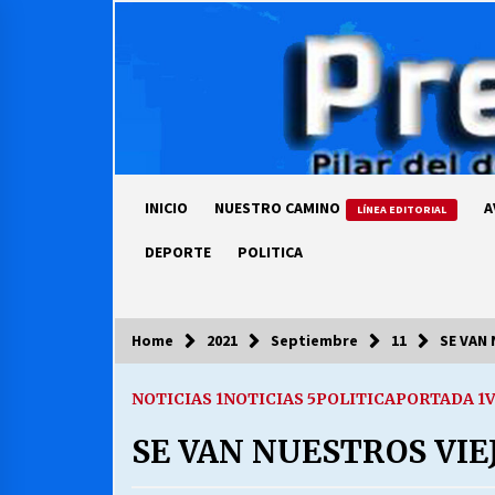
Skip
to
content
INICIO
NUESTRO CAMINO
A
LÍNEA EDITORIAL
DEPORTE
POLITICA
Home
2021
Septiembre
11
SE VAN
COLUMNISTA
NOTICIAS 1
NOTICIAS 5
POLITICA
PORTADA 1
V
Ya se ordenaron las cuentas de
luz… ¿Y cuándo van a bajar?
SE VAN NUESTROS VIE
03/08/2026