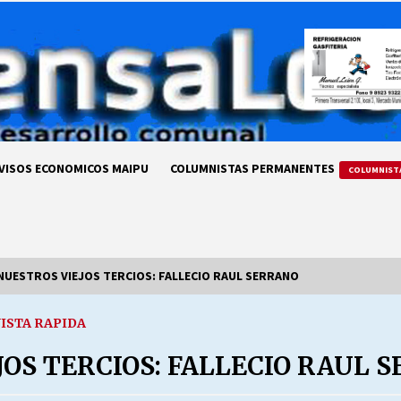
VISOS ECONOMICOS MAIPU
COLUMNISTAS PERMANENTES
COLUMNIST
 NUESTROS VIEJOS TERCIOS: FALLECIO RAUL SERRANO
ISTA RAPIDA
LA DC POR SIEMPRE.RECORDANDO
69 AÑOS DE HISTORIA
JOS TERCIOS: FALLECIO RAUL 
28/07/2026