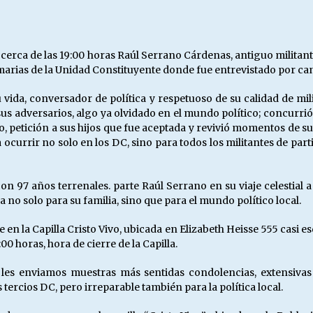
Escuela hospitalaria El Carmen de
Maipu.
25/06/2026
ó cerca de las 19:00 horas Raúl Serrano Cárdenas, antiguo militan
imarias de la Unidad Constituyente donde fue entrevistado por ca
MUNICIPALIDADES, HONORARIOS,
DESPIDOS
 vida, conversador de política y respetuoso de su calidad de mil
28/05/2026
us adversarios, algo ya olvidado en el mundo político; concurri
, petición a sus hijos que fue aceptada y revivió momentos de su 
ocurrir no solo en los DC, sino para todos los militantes de part
¿Asesores con doble sueldo?
18/04/2026
con 97 años terrenales. parte Raúl Serrano en su viaje celestial 
 no solo para su familia, sino que para el mundo político local.
en la Capilla Cristo Vivo, ubicada en Elizabeth Heisse 555 casi es
:00 horas, hora de cierre de la Capilla.
 les enviamos muestras más sentidas condolencias, extensivas a
s tercios DC, pero irreparable también para la política local.