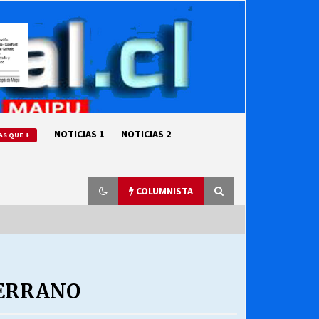
NOTICIAS 1
NOTICIAS 2
AS QUE +
COLUMNISTA
“ORGULLOSOS DE SER DC” SALUDA
EL CUMPLEAÑOS 69
SERRANO
27/07/2026