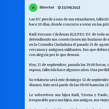
MUNICIPALIDAD, TRABAJADORES,
Director
11/09/2021
CLIMA LABORAL:
13/07/2026
Las DC pierde a uno de sus estandartes, falleci
hace 20 días, donde concurre a votar en las pr
VOLVER A SER ALTERNATIVA
16/06/2026
Raúl Serrano Cárdenas (Q.E.P.D.) DC de toda su
defendiendo sus convicciones sin burlarse de s
en la Consulta Ciudadana el pasado 21 de agosto
cercanos y antiguos militantes. Eso que debiera 
S.O.S. a los ricos, Save Our Souls
(Salvar Nuestras Almas)
con alegría por lo que desean.
30/04/2026
Hoy, 11 de septiembre, pasada las 19:00 horas, 
esposa, fallecida hace algunos años. Una perdida
Su velatorio será este domingo 12 de septiembre 
Álamos. Este será partir de las 09:00 hasta las 21
Le sobreviven sus hijos Raúl, Teresa y Paulo,
irreparable para sus hijos, sus amigos, sus viejo