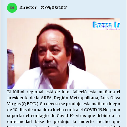
27/07/2026
Director
05/08/2021
MUNICIPALIDAD, TRABAJADORES, CLIMA
LABORAL:
13/07/2026
Escuela hospitalaria El Carmen de Maipu.
25/06/2026
¿Qué habrían dicho?
23/06/2026
El fútbol regional está de luto, falleció esta mañana el
VOLVER A SER ALTERNATIVA
presidente de la ARFA, Región Metropolitana, Luis Oliva
16/06/2026
Vargas (Q.E.P.D.). Su deceso se produjo esta mañana luego
de 10 días de una dura lucha contra el COVID 19.
No pudo
soportar el contagio de Covid-19, virus que debido a su
MUNICIPALIDADES, HONORARIOS, DESPIDOS
enfermedad base le produjo la muerte, hecho que
28/05/2026