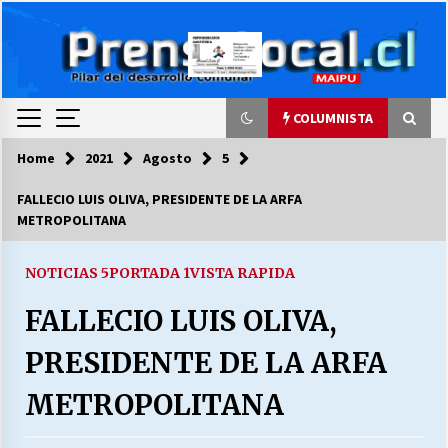
Skip
to
content
COLUMNISTA
Home
2021
Agosto
5
COLUMNISTA
FALLECIO LUIS OLIVA, PRESIDENTE DE LA ARFA
METROPOLITANA
Ya se ordenaron las cuentas de luz… ¿Y
cuándo van a bajar?
03/08/2026
NOTICIAS 5
PORTADA 1
VISTA RAPIDA
FALLECIO LUIS OLIVA,
LA DC POR SIEMPRE.RECORDANDO 69 AÑOS DE
HISTORIA
PRESIDENTE DE LA ARFA
28/07/2026
METROPOLITANA
“ORGULLOSOS DE SER DC” SALUDA EL
CUMPLEAÑOS 69