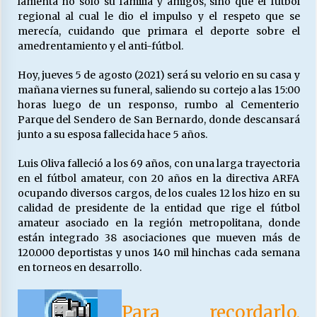
lamenta no sólo su familia y amigos, sino que el fútbol
regional al cual le dio el impulso y el respeto que se
merecía, cuidando que primara el deporte sobre el
Releyendo la Rerum Novarum a 135 años. “La
amedrentamiento y el anti-fútbol.
cuestión social hoy”.
16/05/2026
Hoy, jueves 5 de agosto (2021) será su velorio en su casa y
mañana viernes su funeral, saliendo su cortejo a las 15:00
horas luego de un responso, rumbo al Cementerio
S.O.S. a los ricos, Save Our Souls (Salvar
Parque del Sendero de San Bernardo, donde descansará
Nuestras Almas)
junto a su esposa fallecida hace 5 años.
30/04/2026
Luis Oliva falleció a los 69 años, con una larga trayectoria
¿Asesores con doble sueldo?
en el fútbol amateur, con 20 años en la directiva ARFA
18/04/2026
ocupando diversos cargos, de los cuales 12 los hizo en su
calidad de presidente de la entidad que rige el fútbol
amateur asociado en la región metropolitana, donde
están integrado 38 asociaciones que mueven más de
Chile y sus segmentos de la riqueza
120.000 deportistas y unos 140 mil hinchas cada semana
06/04/2026
en torneos en desarrollo.
Para recordarlo,