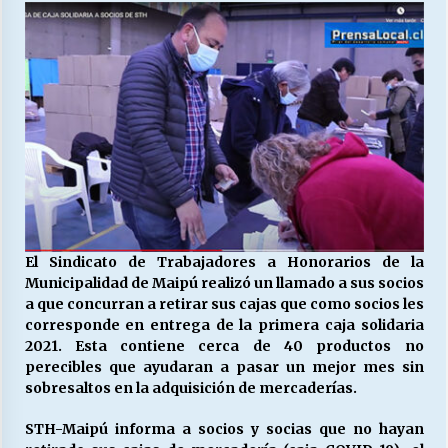
27/07/2026
MUNICIPALIDAD, TRABAJADORES, CLIMA
LABORAL:
13/07/2026
Escuela hospitalaria El Carmen de Maipu.
25/06/2026
¿Qué habrían dicho?
23/06/2026
El Sindicato de Trabajadores a Honorarios de la
Municipalidad de Maipú realizó un llamado a sus socios
a que concurran a retirar sus cajas que como socios les
corresponde en entrega de la primera caja solidaria
VOLVER A SER ALTERNATIVA
2021. Esta contiene cerca de 40 productos no
16/06/2026
perecibles que ayudaran a pasar un mejor mes sin
sobresaltos en la adquisición de mercaderías.
MUNICIPALIDADES, HONORARIOS, DESPIDOS
STH-Maipú informa a socios y socias que no hayan
28/05/2026