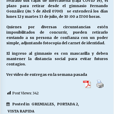
retirado sus cajas de mercadería (caja COVID 19), el
plazo para retirar desde el gimnasio Fernando
González (Av. 5 de Abril 0700) se extenderá los días
Releyendo la Rerum Novarum a 135 años. “La
lunes 12 y martes 13 de julio, de 10 :00 a 17:00 horas.
cuestión social hoy”.
16/05/2026
Quienes por diversas circunstancias estén
imposibilitados de concurrir, pueden retirarlo
enviando a su persona de confianza con un poder
S.O.S. a los ricos, Save Our Souls (Salvar
simple, adjuntando fotocopia del carnet de identidad.
Nuestras Almas)
30/04/2026
El ingreso al gimnasio es con mascarilla y deben
mantener la distancia social para evitar futuros
¿Asesores con doble sueldo?
contagios.
18/04/2026
Ver video de entregas en la semana pasada
Chile y sus segmentos de la riqueza
06/04/2026
Post Views:
342
Posted in
GREMIALES
,
PORTADA 2
,
VISTA RAPIDA