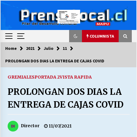
Skip
to
content
COLUMNISTA
Home
2021
Julio
11
COLUMNISTA
PROLONGAN DOS DIAS LA ENTREGA DE CAJAS COVID
Ya se ordenaron las cuentas de luz… ¿Y
cuándo van a bajar?
GREMIALES
PORTADA 2
VISTA RAPIDA
03/08/2026
PROLONGAN DOS DIAS LA
LA DC POR SIEMPRE.RECORDANDO 69 AÑOS DE
ENTREGA DE CAJAS COVID
HISTORIA
28/07/2026
Director
11/07/2021
“ORGULLOSOS DE SER DC” SALUDA EL
CUMPLEAÑOS 69