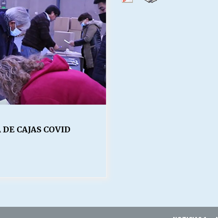
Escuela hospitalaria El Carmen de
Maipu.
25/06/2026
MUNICIPALIDADES, HONORARIOS,
DESPIDOS
28/05/2026
¿Asesores con doble sueldo?
18/04/2026
DE CAJAS COVID