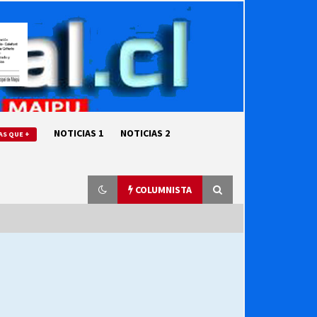
NOTICIAS 1
NOTICIAS 2
AS QUE +
COLUMNISTA
“ORGULLOSOS DE SER DC” SALUDA
EL CUMPLEAÑOS 69
27/07/2026