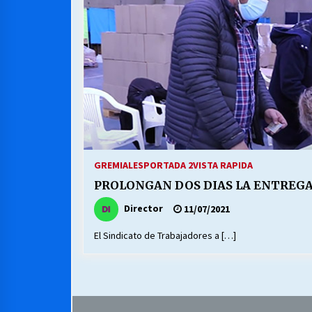
MUNICIPALIDAD, TRABAJADORES,
CLIMA LABORAL:
13/07/2026
VOLVER A SER ALTERNATIVA
16/06/2026
S.O.S. a los ricos, Save Our Souls
(Salvar Nuestras Almas)
GREMIALES
PORTADA 2
VISTA RAPIDA
30/04/2026
PROLONGAN DOS DIAS LA ENTREGA 
Director
11/07/2021
El Sindicato de Trabajadores a […]