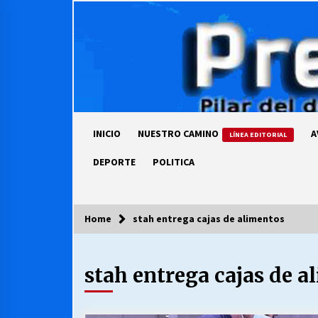
Skip
to
content
INICIO
NUESTRO CAMINO
A
LÍNEA EDITORIAL
DEPORTE
POLITICA
Home
stah entrega cajas de alimentos
COLUMNISTA
stah entrega cajas de a
Ya se ordenaron las cuentas de
luz… ¿Y cuándo van a bajar?
03/08/2026