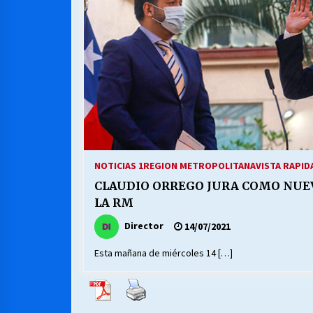
MUNICIPALIDAD, TRABAJADORES,
CLIMA LABORAL:
13/07/2026
VOLVER A SER ALTERNATIVA
16/06/2026
S.O.S. a los ricos, Save Our Souls
(Salvar Nuestras Almas)
NOTICIAS 1
REGION METROPOLITANA
VISTA RAPID
30/04/2026
CLAUDIO ORREGO JURA COMO NU
LA RM
Director
14/07/2021
Esta mañana de miércoles 14 […]