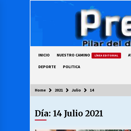
Skip
to
content
INICIO
NUESTRO CAMINO
A
LÍNEA EDITORIAL
DEPORTE
POLITICA
Home
2021
Julio
14
COLUMNISTA
Día:
14 Julio 2021
Ya se ordenaron las cuentas de
luz… ¿Y cuándo van a bajar?
03/08/2026