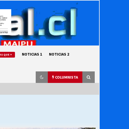
NOTICIAS 1
NOTICIAS 2
AS QUE +
COLUMNISTA
“ORGULLOSOS DE SER DC” SALUDA
EL CUMPLEAÑOS 69
27/07/2026