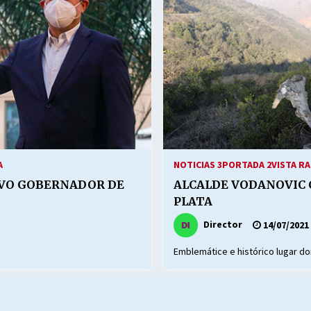
Escuela hospitalaria El Carmen de
Maipu.
25/06/2026
MUNICIPALIDADES, HONORARIOS,
DESPIDOS
28/05/2026
¿Asesores con doble sueldo?
18/04/2026
A
NOTICIAS 3
PORTADA 2
VISTA RA
EVO GOBERNADOR DE
ALCALDE VODANOVIC 
PLATA
Director
14/07/2021
Emblemátice e histórico lugar d