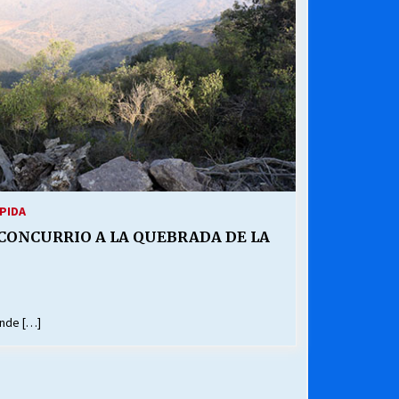
¿Qué habrían dicho?
23/06/2026
Releyendo la Rerum Novarum a 135
años. “La cuestión social hoy”.
16/05/2026
Chile y sus segmentos de la riqueza
06/04/2026
PIDA
CONCURRIO A LA QUEBRADA DE LA
onde […]