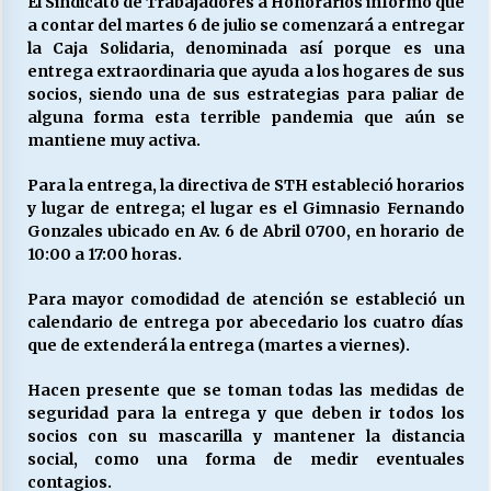
El Sindicato de Trabajadores a Honorarios informó que
a contar del martes 6 de julio se comenzará a entregar
la Caja Solidaria, denominada así porque es una
Releyendo la Rerum Novarum a 135 años. “La
entrega extraordinaria que ayuda a los hogares de sus
cuestión social hoy”.
socios, siendo una de sus estrategias para paliar de
16/05/2026
alguna forma esta terrible pandemia que aún se
mantiene muy activa.
S.O.S. a los ricos, Save Our Souls (Salvar
Para la entrega, la directiva de STH estableció horarios
Nuestras Almas)
y lugar de entrega; el lugar es el Gimnasio Fernando
30/04/2026
Gonzales ubicado en Av. 6 de Abril 0700, en horario de
10:00 a 17:00 horas.
¿Asesores con doble sueldo?
18/04/2026
Para mayor comodidad de atención se estableció un
calendario de entrega por abecedario los cuatro días
que de extenderá la entrega (martes a viernes).
Chile y sus segmentos de la riqueza
Hacen presente que se toman todas las medidas de
06/04/2026
seguridad para la entrega y que deben ir todos los
socios con su mascarilla y mantener la distancia
social, como una forma de medir eventuales
contagios.