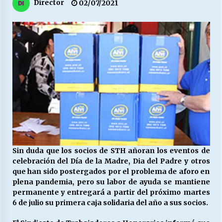
27/07/2026
Director
02/07/2021
MUNICIPALIDAD, TRABAJADORES, CLIMA
LABORAL:
13/07/2026
Escuela hospitalaria El Carmen de Maipu.
25/06/2026
¿Qué habrían dicho?
23/06/2026
Sin duda que los socios de STH añoran los eventos de
celebración del Día de la Madre, Dia del Padre y otros
VOLVER A SER ALTERNATIVA
que han sido postergados por el problema de aforo en
16/06/2026
plena pandemia, pero su labor de ayuda se mantiene
permanente y entregará a partir del próximo martes
6 de julio su primera caja solidaria del año a sus socios.
MUNICIPALIDADES, HONORARIOS, DESPIDOS
28/05/2026