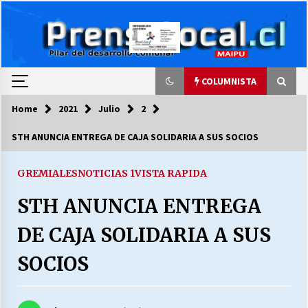
Skip
to
content
COLUMNISTA
Home
2021
Julio
2
COLUMNISTA
STH ANUNCIA ENTREGA DE CAJA SOLIDARIA A SUS SOCIOS
Ya se ordenaron las cuentas de luz… ¿Y
cuándo van a bajar?
GREMIALES
NOTICIAS 1
VISTA RAPIDA
03/08/2026
STH ANUNCIA ENTREGA
LA DC POR SIEMPRE.RECORDANDO 69 AÑOS DE
DE CAJA SOLIDARIA A SUS
HISTORIA
28/07/2026
SOCIOS
“ORGULLOSOS DE SER DC” SALUDA EL
CUMPLEAÑOS 69