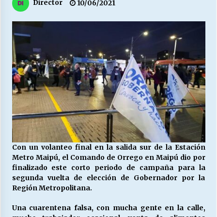
27/07/2026
Director
10/06/2021
MUNICIPALIDAD, TRABAJADORES, CLIMA
LABORAL:
13/07/2026
Escuela hospitalaria El Carmen de Maipu.
25/06/2026
¿Qué habrían dicho?
23/06/2026
Con un volanteo final en la salida sur de la Estación
Metro Maipú, el Comando de Orrego en Maipú dio por
VOLVER A SER ALTERNATIVA
finalizado este corto periodo de campaña para la
16/06/2026
segunda vuelta de elección de Gobernador por la
Región Metropolitana.
MUNICIPALIDADES, HONORARIOS, DESPIDOS
Una cuarentena falsa, con mucha gente en la calle,
28/05/2026