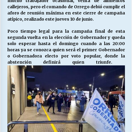
mucho trabajador ocasional, venta de alimentos
callejeros, pero el comando de Orrego debió cumplir el
aforo de reunión máxima en este cierre de campaña
Releyendo la Rerum Novarum a 135 años. “La
atípico, realizado este jueves 10 de junio.
cuestión social hoy”.
16/05/2026
Poco tiempo legal para la campaña final de esta
segunda vuelta en la elección de Gobernador y queda
solo esperar hasta el domingo cuando a las 20:00
S.O.S. a los ricos, Save Our Souls (Salvar
horas ya se conozca quien será el primer Gobernador
Nuestras Almas)
o Gobernadora electo por voto popular, donde la
30/04/2026
abstención definirá quien triunfe.
¿Asesores con doble sueldo?
18/04/2026
Chile y sus segmentos de la riqueza
06/04/2026