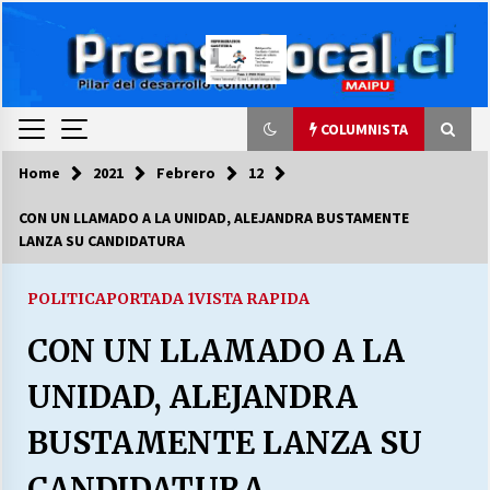
Skip
to
content
COLUMNISTA
Home
2021
Febrero
12
COLUMNISTA
CON UN LLAMADO A LA UNIDAD, ALEJANDRA BUSTAMENTE
LANZA SU CANDIDATURA
Ya se ordenaron las cuentas de luz… ¿Y
cuándo van a bajar?
03/08/2026
POLITICA
PORTADA 1
VISTA RAPIDA
CON UN LLAMADO A LA
LA DC POR SIEMPRE.RECORDANDO 69 AÑOS DE
HISTORIA
UNIDAD, ALEJANDRA
28/07/2026
BUSTAMENTE LANZA SU
“ORGULLOSOS DE SER DC” SALUDA EL
CUMPLEAÑOS 69
CANDIDATURA