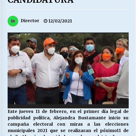
27/07/2026
MUNICIPALIDAD, TRABAJADORES, CLIMA
Director
12/02/2021
LABORAL:
13/07/2026
Escuela hospitalaria El Carmen de Maipu.
25/06/2026
¿Qué habrían dicho?
23/06/2026
VOLVER A SER ALTERNATIVA
16/06/2026
Este jueves 11 de febrero, en el primer día legal de
publicidad política, Alejandra Bustamante inicio su
campaña electoral con miras a las elecciones
MUNICIPALIDADES, HONORARIOS, DESPIDOS
municipales 2021 que se realizaran el póximo11 de
28/05/2026