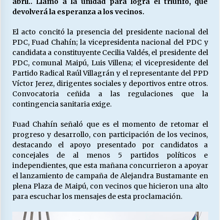
abril.. Llamó a la unidad para logra el triunfo, que
devolverá la esperanza a los vecinos.
Releyendo la Rerum Novarum a 135 años. “La
El acto concitó la presencia del presidente nacional del
cuestión social hoy”.
PDC, Fuad Chahín; la vicepresidenta nacional del PDC y
16/05/2026
candidata a constituyente Cecilia Valdés, el presidente del
PDC, comunal Maipú, Luis Villena; el vicepresidente del
Partido Radical Raúl Villagrán y el representante del PPD
S.O.S. a los ricos, Save Our Souls (Salvar
Víctor Jerez, dirigentes sociales y deportivos entre otros.
Nuestras Almas)
Convocatoria ceñida a las regulaciones que la
30/04/2026
contingencia sanitaria exige.
¿Asesores con doble sueldo?
Fuad Chahín señaló que es el momento de retomar el
18/04/2026
progreso y desarrollo, con participación de los vecinos,
destacando el apoyo presentado por candidatos a
concejales de al menos 5 partidos políticos e
Chile y sus segmentos de la riqueza
independientes, que esta mañana concurrieron a apoyar
06/04/2026
el lanzamiento de campaña de Alejandra Bustamante en
plena Plaza de Maipú, con vecinos que hicieron una alto
para escuchar los mensajes de esta proclamación.