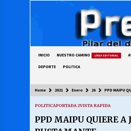
Skip
to
content
INICIO
NUESTRO CAMINO
A
LÍNEA EDITORIAL
DEPORTE
POLITICA
Home
2021
Enero
26
PPD MAIPU QU
COLUMNISTA
POLITICA
PORTADA 2
VISTA RAPIDA
Ya se ordenaron las cuentas de
luz… ¿Y cuándo van a bajar?
PPD MAIPU QUIERE A
03/08/2026