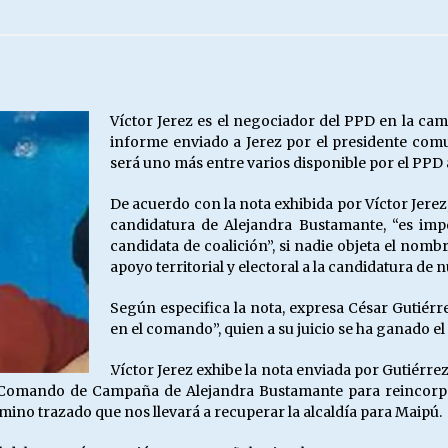
Escuela hospitalaria El Carmen de
Maipu.
25/06/2026
MUNICIPALIDADES, HONORARIOS,
Víctor Jerez es el negociador del PPD en la ca
DESPIDOS
informe enviado a Jerez por el presidente comu
28/05/2026
será uno más entre varios disponible por el PPD
De acuerdo con la nota exhibida por Víctor Jerez
¿Asesores con doble sueldo?
candidatura de Alejandra Bustamante, “es impo
18/04/2026
candidata de coalición”, si nadie objeta el nom
apoyo territorial y electoral a la candidatura de 
Según especifica la nota, expresa César Gutiér
en el comando”, quien a su juicio se ha ganado el
.Víctor Jerez exhibe la nota enviada por Gutiérr
l Comando de Campaña de Alejandra Bustamante para reincorpor
mino trazado que nos llevará a recuperar la alcaldía para Maipú.