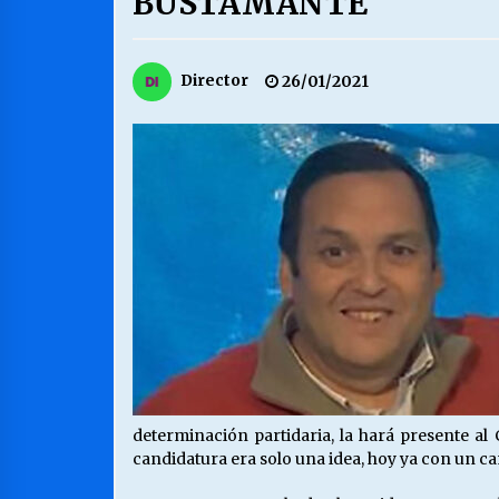
BUSTAMANTE
MUNICIPALIDAD, TRABAJADORES,
CLIMA LABORAL:
13/07/2026
Director
26/01/2021
VOLVER A SER ALTERNATIVA
16/06/2026
S.O.S. a los ricos, Save Our Souls
(Salvar Nuestras Almas)
30/04/2026
determinación partidaria, la hará presente a
candidatura era solo una idea, hoy ya con un ca