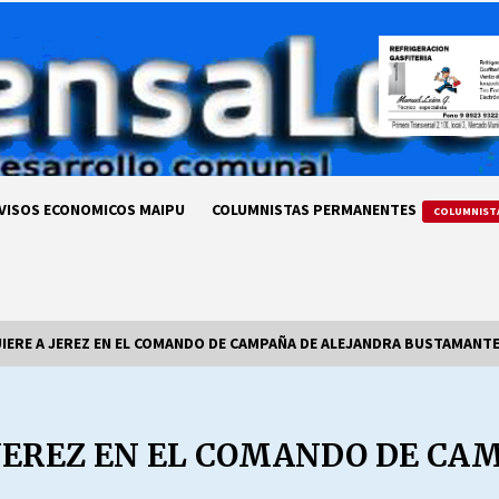
VISOS ECONOMICOS MAIPU
COLUMNISTAS PERMANENTES
COLUMNIST
IERE A JEREZ EN EL COMANDO DE CAMPAÑA DE ALEJANDRA BUSTAMANT
LA DC POR SIEMPRE.RECORDANDO
69 AÑOS DE HISTORIA
 JEREZ EN EL COMANDO DE CA
28/07/2026