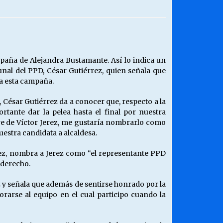
¿Qué habrían dicho?
23/06/2026
Releyendo la Rerum Novarum a 135
mpaña de Alejandra Bustamante. Así lo indica un
años. “La cuestión social hoy”.
nal del PPD, César Gutiérrez, quien señala que
16/05/2026
 a esta campaña.
, César Gutiérrez da a conocer que, respecto a la
Chile y sus segmentos de la riqueza
rtante dar la pelea hasta el final por nuestra
06/04/2026
bre de Víctor Jerez, me gustaría nombrarlo como
nuestra candidata a alcaldesa.
rez, nombra a Jerez como “el representante PPD
 derecho.
ez y señala que además de sentirse honrado por la
arse al equipo en el cual participo cuando la