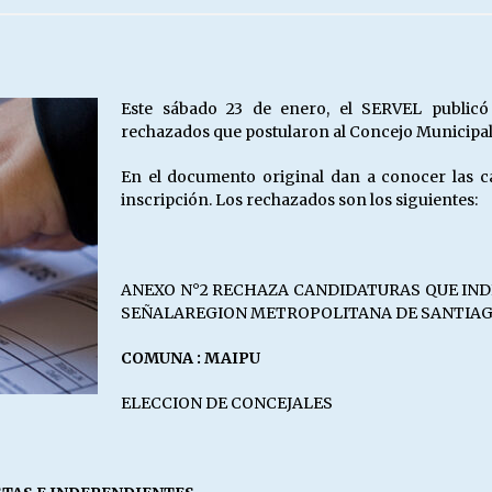
Escuela hospitalaria El Carmen de
Maipu.
25/06/2026
Este sábado 23 de enero, el SERVEL publicó
rechazados que postularon al Concejo Municipal
MUNICIPALIDADES, HONORARIOS,
DESPIDOS
En el documento original dan a conocer las ca
28/05/2026
inscripción. Los rechazados son los siguientes:
¿Asesores con doble sueldo?
18/04/2026
ANEXO N°2 RECHAZA CANDIDATURAS QUE IND
SEÑALAREGION METROPOLITANA DE SANTIA
COMUNA : MAIPU
ELECCION DE CONCEJALES