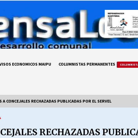
VISOS ECONOMICOS MAIPU
COLUMNISTAS PERMANENTES
COLUMNIST
 A CONCEJALES RECHAZADAS PUBLICADAS POR EL SERVEL
A
LA DC POR SIEMPRE.RECORDANDO
69 AÑOS DE HISTORIA
CEJALES RECHAZADAS PUBLICA
28/07/2026