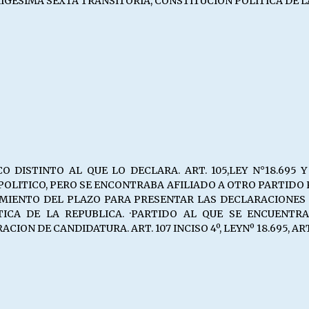
N TRIGESIMA SEXTA TRANSITORIA, CONSTITUCION POLITICA DE 
 DISTINTO AL QUE LO DECLARA. ART. 105,LEY N°18.695 Y A
POLITICO, PERO SE ENCONTRABA AFILIADO A OTRO PARTID
CIMIENTO DEL PLAZO PARA PRESENTAR LAS DECLARACIONES
TICA DE LA REPUBLICA. ·PARTIDO AL QUE SE ENCUENTR
N DE CANDIDATURA. ART. 107 INCISO 4º, LEYNº 18.695, ART.