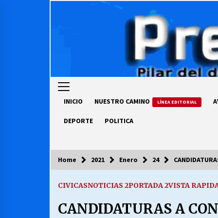
Skip
to
content
INICIO
NUESTRO CAMINO
A
LÍNEA EDITORIAL
DEPORTE
POLITICA
Home
2021
Enero
24
CANDIDATURAS
COLUMNISTA
CIVICAS
NOTICIAS 2
PORTADA 2
VISTA RAPID
Ya se ordenaron las cuentas de
luz… ¿Y cuándo van a bajar?
CANDIDATURAS A CON
03/08/2026