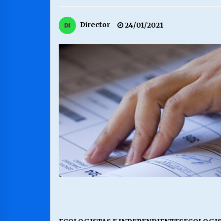
MUNICIPALIDAD, TRABAJADORES,
Director
24/01/2021
CLIMA LABORAL:
13/07/2026
VOLVER A SER ALTERNATIVA
16/06/2026
S.O.S. a los ricos, Save Our Souls
(Salvar Nuestras Almas)
30/04/2026