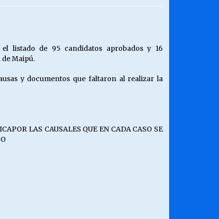
¿Qué habrían dicho?
23/06/2026
 el listado de 95 candidatos aprobados y 16
 de Maipú.
Releyendo la Rerum Novarum a 135
años. “La cuestión social hoy”.
usas y documentos que faltaron al realizar la
16/05/2026
Chile y sus segmentos de la riqueza
06/04/2026
ICAPOR LAS CAUSALES QUE EN CADA CASO SE
GO