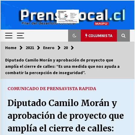
Skip
to
content
COLUMNISTA
Home
2021
Enero
20
COLUMNISTA
Diputado Camilo Morán y aprobación de proyecto que
amplía el cierre de calles: “Es una medida que nos ayuda a
Ya se ordenaron las cuentas de luz… ¿Y
combatir la percepción de inseguridad”.
cuándo van a bajar?
03/08/2026
COMUNICADO DE PRENSA
VISTA RAPIDA
LA DC POR SIEMPRE.RECORDANDO 69 AÑOS DE
Diputado Camilo Morán y
HISTORIA
28/07/2026
aprobación de proyecto que
“ORGULLOSOS DE SER DC” SALUDA EL
amplía el cierre de calles:
CUMPLEAÑOS 69