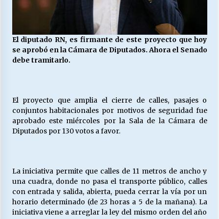
Releyendo la Rerum Novarum a 135 años. “La
cuestión social hoy”.
El diputado RN, es firmante de este proyecto que hoy
16/05/2026
se aprobó en la Cámara de Diputados. Ahora el Senado
debe tramitarlo.
S.O.S. a los ricos, Save Our Souls (Salvar
Nuestras Almas)
30/04/2026
El proyecto que amplia el cierre de calles, pasajes o
conjuntos habitacionales por motivos de seguridad fue
¿Asesores con doble sueldo?
aprobado este miércoles por la Sala de la Cámara de
18/04/2026
Diputados por 130 votos a favor.
Chile y sus segmentos de la riqueza
La iniciativa permite que calles de 11 metros de ancho y
06/04/2026
una cuadra, donde no pasa el transporte público, calles
con entrada y salida, abierta, pueda cerrar la vía por un
horario determinado (de 23 horas a 5 de la mañana). La
iniciativa viene a arreglar la ley del mismo orden del año