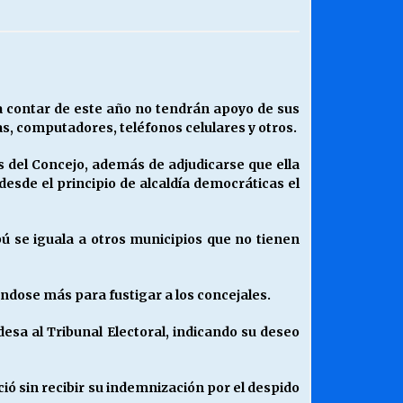
¿Qué habrían dicho?
23/06/2026
Releyendo la Rerum Novarum a 135
 a contar de este año no tendrán apoyo de sus
años. “La cuestión social hoy”.
as, computadores, teléfonos celulares y otros.
16/05/2026
s del Concejo, además de adjudicarse que ella
desde el principio de alcaldía democráticas el
Chile y sus segmentos de la riqueza
06/04/2026
ú se iguala a otros municipios que no tienen
ándose más para fustigar a los concejales.
esa al Tribunal Electoral, indicando su deseo
ció sin recibir su indemnización por el despido