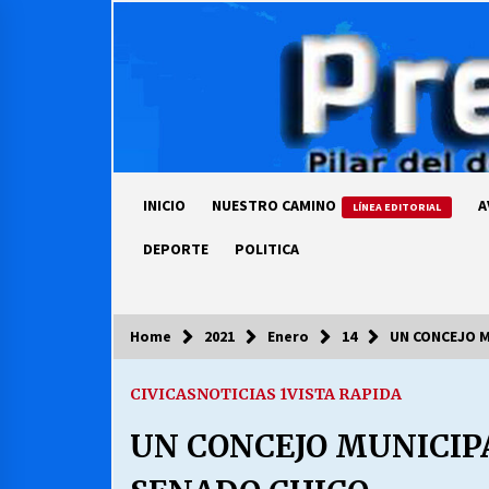
Skip
to
content
INICIO
NUESTRO CAMINO
A
LÍNEA EDITORIAL
DEPORTE
POLITICA
Home
2021
Enero
14
UN CONCEJO M
COLUMNISTA
CIVICAS
NOTICIAS 1
VISTA RAPIDA
Ya se ordenaron las cuentas de
luz… ¿Y cuándo van a bajar?
UN CONCEJO MUNICIP
03/08/2026