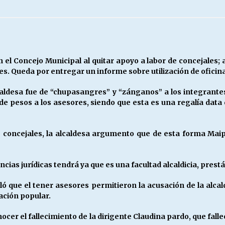
Escuela hospitalaria El Carmen de
Maipu.
25/06/2026
MUNICIPALIDADES, HONORARIOS,
 el Concejo Municipal al quitar apoyo a labor de concejales;
DESPIDOS
es. Queda por entregar un informe sobre utilización de oficin
28/05/2026
caldesa fue de “chupasangres” y “zánganos” a los integrante
 de pesos a los asesores, siendo que esta es una regalía data 
¿Asesores con doble sueldo?
18/04/2026
 concejales, la alcaldesa argumento que de esta forma Maip
cias jurídicas tendrá ya que es una facultad alcaldicia, prest
ó que el tener asesores permitieron la acusación de la alcald
ción popular.
ocer el fallecimiento de la dirigente Claudina pardo, que falle