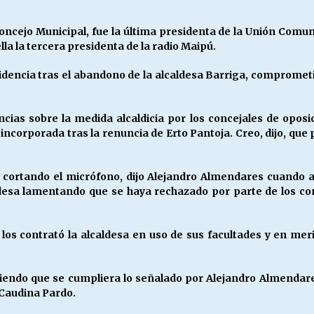
oncejo Municipal, fue la última presidenta de la Unión Comun
la la tercera presidenta de la radio Maipú.
dencia tras el abandono de la alcaldesa Barriga, comprometió 
cias sobre la medida alcaldicia por los concejales de oposic
incorporada tras la renuncia de Erto Pantoja. Creo, dijo, que
n cortando el micrófono, dijo Alejandro Almendares cuando a
aldesa lamentando que se haya rechazado por parte de los c
s contrató la alcaldesa en uso de sus facultades y en merit
itiendo que se cumpliera lo señalado por Alejandro Almendar
, Caudina Pardo.