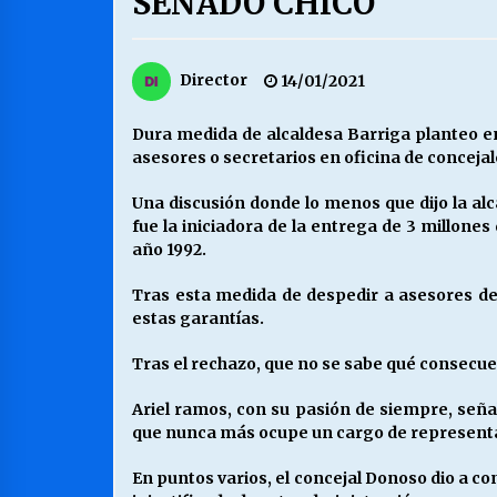
SENADO CHICO
MUNICIPALIDAD, TRABAJADORES,
CLIMA LABORAL:
13/07/2026
Director
14/01/2021
VOLVER A SER ALTERNATIVA
Dura medida de alcaldesa Barriga planteo en
16/06/2026
asesores o secretarios en oficina de concejal
Una discusión donde lo menos que dijo la al
fue la iniciadora de la entrega de 3 millones
S.O.S. a los ricos, Save Our Souls
(Salvar Nuestras Almas)
año 1992.
30/04/2026
Tras esta medida de despedir a asesores de
estas garantías.
Tras el rechazo, que no se sabe qué consecuen
Ariel ramos, con su pasión de siempre, señal
que nunca más ocupe un cargo de representa
En puntos varios, el concejal Donoso dio a con