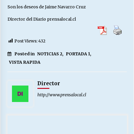
Son los deseos de Jaime Navarro Cruz
Director del Diario prensalocal.cl
Releyendo la Rerum Novarum a 135 años. “La
cuestión social hoy”.
16/05/2026
Post Views:
432
S.O.S. a los ricos, Save Our Souls (Salvar
Nuestras Almas)
Posted in
NOTICIAS 2
,
PORTADA 1
,
30/04/2026
VISTA RAPIDA
¿Asesores con doble sueldo?
18/04/2026
Director
http://www.prensalocal.cl
Chile y sus segmentos de la riqueza
06/04/2026