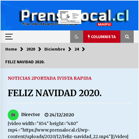
Skip
to
content
COLUMNISTA
Home
2020
Diciembre
24
COLUMNISTA
FELIZ NAVIDAD 2020.
Ya se ordenaron las cuentas de luz… ¿Y
cuándo van a bajar?
NOTICIAS 2
PORTADA 1
VISTA RAPIDA
03/08/2026
FELIZ NAVIDAD 2020.
LA DC POR SIEMPRE.RECORDANDO 69 AÑOS DE
HISTORIA
28/07/2026
Director
24/12/2020
[video width="854" height="480"
“ORGULLOSOS DE SER DC” SALUDA EL
mp4="https://www.prensalocal.cl/wp-
CUMPLEAÑOS 69
content/uploads/2020/12/feliz-navidad_22.mp4"][/video]