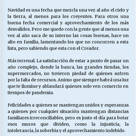
27/07/2026
Navidad es una fecha que mezcla una vez al año el cielo y
la tierra, al menos para los creyentes. Para otros una
MUNICIPALIDAD, TRABAJADORES, CLIMA
LABORAL:
buena fecha comercial y aprovechamiento de los más
13/07/2026
desvalidos. Pero me quedo con la gente que al menos una
vez al año saca de su interno las cosas buenas, hace un
alto en familia, lamentando los que no concurren a esta
Escuela hospitalaria El Carmen de Maipu.
lista, pero sabiendo que esta con el Creador.
25/06/2026
Más terrenal. La satisfacción de estar a punto de pasar un
año complejo, donde la banca, las grandes tiendas, los
¿Qué habrían dicho?
supermercados, no tuvieron piedad de quienes sufren
23/06/2026
por la falta de recursos. Animo que siempre habrá una luz
que te ilumine y ablandará quienes solo ven comercio en
tiempos de pandemia.
VOLVER A SER ALTERNATIVA
Felicidades a quienes se mantengan unidos y esperanzas
16/06/2026
a quienes por cualquier situación mantengan distancias
familiares irreconciliables, pero es justo el día para botar
esos muros que dividen, como la injusticia, la
MUNICIPALIDADES, HONORARIOS, DESPIDOS
intolerancia, la soberbia y el aprovechamiento indebido.
28/05/2026