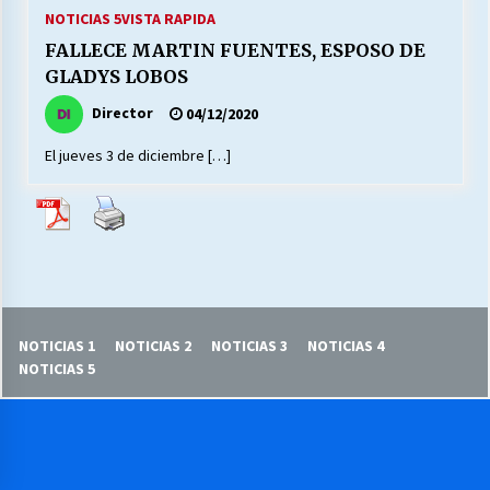
27/07/2026
NOTICIAS 5
VISTA RAPIDA
FALLECE MARTIN FUENTES, ESPOSO DE
MUNICIPALIDAD, TRABAJADORES, CLIMA
GLADYS LOBOS
LABORAL:
13/07/2026
Director
04/12/2020
El jueves 3 de diciembre […]
Escuela hospitalaria El Carmen de Maipu.
25/06/2026
¿Qué habrían dicho?
23/06/2026
NOTICIAS 1
NOTICIAS 2
NOTICIAS 3
NOTICIAS 4
VOLVER A SER ALTERNATIVA
NOTICIAS 5
16/06/2026
MUNICIPALIDADES, HONORARIOS, DESPIDOS
28/05/2026