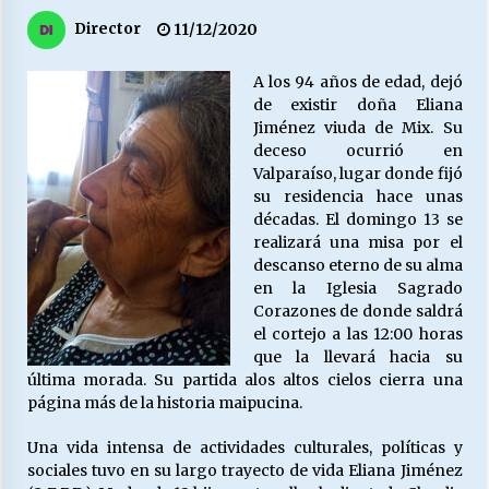
27/07/2026
Director
11/12/2020
MUNICIPALIDAD, TRABAJADORES, CLIMA
LABORAL:
A los 94 años de edad, dejó
13/07/2026
de existir doña Eliana
Jiménez viuda de Mix. Su
deceso ocurrió en
Escuela hospitalaria El Carmen de Maipu.
Valparaíso, lugar donde fijó
25/06/2026
su residencia hace unas
décadas. El domingo 13 se
realizará una misa por el
¿Qué habrían dicho?
descanso eterno de su alma
23/06/2026
en la Iglesia Sagrado
Corazones de donde saldrá
el cortejo a las 12:00 horas
que la llevará hacia su
VOLVER A SER ALTERNATIVA
última morada. Su partida alos altos cielos cierra una
16/06/2026
página más de la historia maipucina.
Una vida intensa de actividades culturales, políticas y
MUNICIPALIDADES, HONORARIOS, DESPIDOS
sociales tuvo en su largo trayecto de vida Eliana Jiménez
28/05/2026