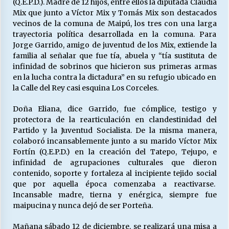
(Q.E.P.D.). Madre de 12 hijos, entre ellos la diputada Claudia
Mix que junto a Víctor Mix y Tomás Mix son destacados
vecinos de la comuna de Maipú, los tres con una larga
Releyendo la Rerum Novarum a 135 años. “La
trayectoria política desarrollada en la comuna. Para
cuestión social hoy”.
Jorge Garrido, amigo de juventud de los Mix, extiende la
16/05/2026
familia al señalar que fue tía, abuela y “tía sustituta de
infinidad de sobrinos que hicieron sus primeras armas
en la lucha contra la dictadura” en su refugio ubicado en
S.O.S. a los ricos, Save Our Souls (Salvar
Nuestras Almas)
la Calle del Rey casi esquina Los Corceles.
30/04/2026
Doña Eliana, dice Garrido, fue cómplice, testigo y
protectora de la rearticulación en clandestinidad del
¿Asesores con doble sueldo?
Partido y la Juventud Socialista. De la misma manera,
18/04/2026
colaboró incansablemente junto a su marido Víctor Mix
Fortín (Q.E.P.D.) en la creación del Tatepo, Tejupo, e
infinidad de agrupaciones culturales que dieron
Chile y sus segmentos de la riqueza
contenido, soporte y fortaleza al incipiente tejido social
06/04/2026
que por aquella época comenzaba a reactivarse.
Incansable madre, tierna y enérgica, siempre fue
maipucina y nunca dejó de ser Porteña.
Mañana sábado 12 de diciembre, se realizará una misa a