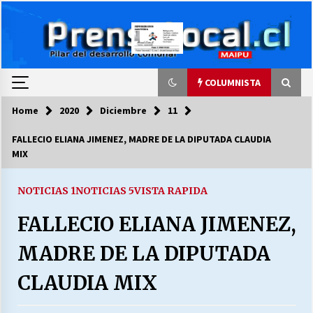
Skip
to
content
COLUMNISTA
Home
2020
Diciembre
11
COLUMNISTA
FALLECIO ELIANA JIMENEZ, MADRE DE LA DIPUTADA CLAUDIA
MIX
Ya se ordenaron las cuentas de luz… ¿Y
cuándo van a bajar?
03/08/2026
NOTICIAS 1
NOTICIAS 5
VISTA RAPIDA
FALLECIO ELIANA JIMENEZ,
LA DC POR SIEMPRE.RECORDANDO 69 AÑOS DE
HISTORIA
MADRE DE LA DIPUTADA
28/07/2026
CLAUDIA MIX
“ORGULLOSOS DE SER DC” SALUDA EL
CUMPLEAÑOS 69