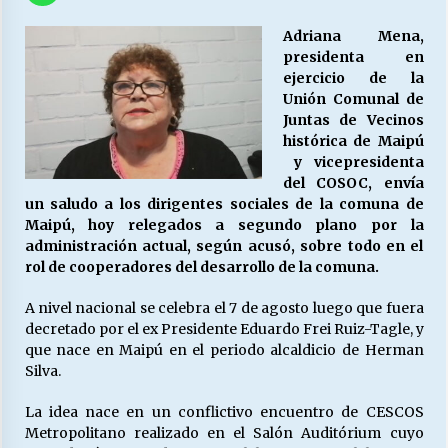
27/07/2026
Adriana Mena,
MUNICIPALIDAD, TRABAJADORES, CLIMA
presidenta en
LABORAL:
ejercicio de la
13/07/2026
Unión Comunal de
Juntas de Vecinos
histórica de Maipú
Escuela hospitalaria El Carmen de Maipu.
y vicepresidenta
25/06/2026
del COSOC, envía
un saludo a los dirigentes sociales de la comuna de
Maipú, hoy relegados a segundo plano por la
¿Qué habrían dicho?
administración actual, según acusó, sobre todo en el
23/06/2026
rol de cooperadores del desarrollo de la comuna.
A nivel nacional se celebra el 7 de agosto luego que fuera
decretado por el ex Presidente Eduardo Frei Ruiz-Tagle, y
VOLVER A SER ALTERNATIVA
que nace en Maipú en el periodo alcaldicio de Herman
16/06/2026
Silva.
La idea nace en un conflictivo encuentro de CESCOS
MUNICIPALIDADES, HONORARIOS, DESPIDOS
Metropolitano realizado en el Salón Auditórium cuyo
28/05/2026