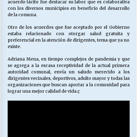
acuerdo tácito fue destacar su labor que es colaborativa
con los diversos municipios en beneficio del desarrollo
de la comuna.
Releyendo la Rerum Novarum a 135 años. “La
cuestión social hoy”.
Otro de los acuerdos que fue aceptado por el Gobierno
16/05/2026
estaba relacionado con otorgar salud gratuita y
preferencial en la atención de dirigentes, tema que ya no
existe.
S.O.S. a los ricos, Save Our Souls (Salvar
Nuestras Almas)
30/04/2026
Adriana Mena, en tiempo complejos de pandemia y que
se agrega a la escasa receptividad de la actual primera
autoridad comunal, envía un saludo merecido a los
¿Asesores con doble sueldo?
dirigentes vecinales, deportivos, adulto mayor y todas las
18/04/2026
organizaciones que buscan aportar a la comunidad para
lograr una mejor calidad de vida.ç
Chile y sus segmentos de la riqueza
06/04/2026