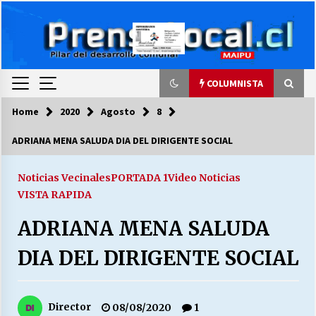
Skip
to
content
COLUMNISTA
Home
2020
Agosto
8
COLUMNISTA
ADRIANA MENA SALUDA DIA DEL DIRIGENTE SOCIAL
Ya se ordenaron las cuentas de luz… ¿Y
cuándo van a bajar?
Noticias Vecinales
PORTADA 1
Video Noticias
03/08/2026
VISTA RAPIDA
ADRIANA MENA SALUDA
LA DC POR SIEMPRE.RECORDANDO 69 AÑOS DE
HISTORIA
DIA DEL DIRIGENTE SOCIAL
28/07/2026
“ORGULLOSOS DE SER DC” SALUDA EL
CUMPLEAÑOS 69
Director
08/08/2020
1