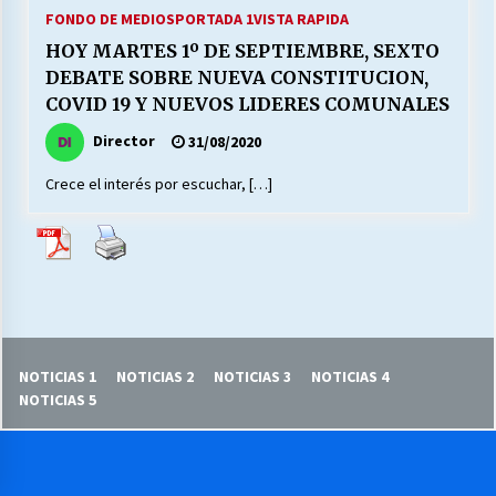
27/07/2026
FONDO DE MEDIOS
PORTADA 1
VISTA RAPIDA
HOY MARTES 1º DE SEPTIEMBRE, SEXTO
MUNICIPALIDAD, TRABAJADORES, CLIMA
DEBATE SOBRE NUEVA CONSTITUCION,
LABORAL:
COVID 19 Y NUEVOS LIDERES COMUNALES
13/07/2026
Director
31/08/2020
Escuela hospitalaria El Carmen de Maipu.
Crece el interés por escuchar, […]
25/06/2026
¿Qué habrían dicho?
23/06/2026
VOLVER A SER ALTERNATIVA
NOTICIAS 1
NOTICIAS 2
NOTICIAS 3
NOTICIAS 4
16/06/2026
NOTICIAS 5
MUNICIPALIDADES, HONORARIOS, DESPIDOS
28/05/2026