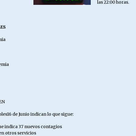
las 22:00 horas.
LES
mia
demia
EN
oles16 de Junio indican lo que sigue:
 que indica 37 nuevos contagios
n otros servicios