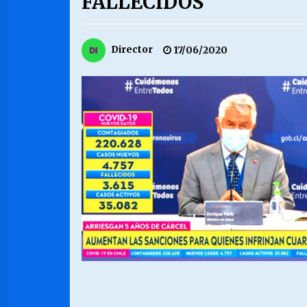
FALLECIDOS
MUNICIPALIDAD, TRABAJADORES,
CLIMA LABORAL:
13/07/2026
Director
17/06/2020
VOLVER A SER ALTERNATIVA
16/06/2026
S.O.S. a los ricos, Save Our Souls
(Salvar Nuestras Almas)
30/04/2026