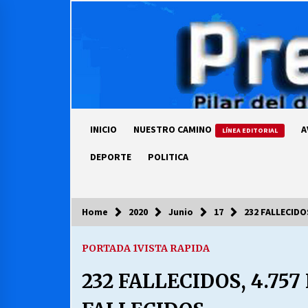
Skip
to
content
INICIO
NUESTRO CAMINO
A
LÍNEA EDITORIAL
DEPORTE
POLITICA
Home
2020
Junio
17
232 FALLECIDO
COLUMNISTA
PORTADA 1
VISTA RAPIDA
Ya se ordenaron las cuentas de
luz… ¿Y cuándo van a bajar?
232 FALLECIDOS, 4.75
03/08/2026