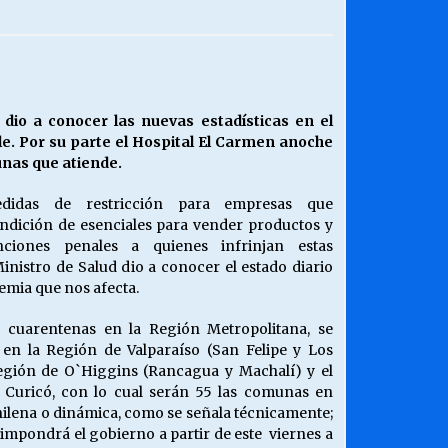
¿Qué habrían dicho?
23/06/2026
Releyendo la Rerum Novarum a 135
 dio a conocer las nuevas estadísticas en el
años. “La cuestión social hoy”.
ile. Por su parte el Hospital El Carmen anoche
16/05/2026
unas que atiende.
idas de restricción para empresas que
Chile y sus segmentos de la riqueza
ndición de esenciales para vender productos y
06/04/2026
ciones penales a quienes infrinjan estas
Ministro de Salud dio a conocer el estado diario
emia que nos afecta.
 cuarentenas en la Región Metropolitana, se
n la Región de Valparaíso (San Felipe y Los
Región de O`Higgins (Rancagua y Machalí) y el
 Curicó, con lo cual serán 55 las comunas en
hilena o dinámica, como se señala técnicamente;
impondrá el gobierno a partir de este viernes a