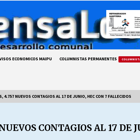
VISOS ECONOMICOS MAIPU
COLUMNISTAS PERMANENTES
COLUMNIST
S, 4.757 NUEVOS CONTAGIOS AL 17 DE JUNIO, HEC CON 7 FALLECIDOS
LA DC POR SIEMPRE.RECORDANDO
69 AÑOS DE HISTORIA
7 NUEVOS CONTAGIOS AL 17 DE J
28/07/2026