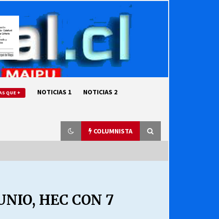
NOTICIAS 1
NOTICIAS 2
AS QUE +
COLUMNISTA
“ORGULLOSOS DE SER DC” SALUDA
EL CUMPLEAÑOS 69
UNIO, HEC CON 7
27/07/2026