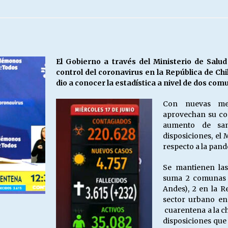
Escuela hospitalaria El Carmen de
Maipu.
25/06/2026
MUNICIPALIDADES, HONORARIOS,
El Gobierno a través del Ministerio de Salud
DESPIDOS
control del coronavirus en la República de Ch
28/05/2026
dio a conocer la estadística a nivel de dos com
Con nuevas med
¿Asesores con doble sueldo?
aprovechan su co
18/04/2026
aumento de san
disposiciones, el 
respecto a la pand
Se mantienen las
suma 2 comunas e
Andes), 2 en la 
sector urbano en
cuarentena a la c
disposiciones que 