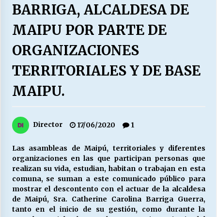
27/07/2026
BARRIGA, ALCALDESA DE
MAIPU POR PARTE DE
MUNICIPALIDAD, TRABAJADORES, CLIMA
LABORAL:
13/07/2026
ORGANIZACIONES
TERRITORIALES Y DE BASE
Escuela hospitalaria El Carmen de Maipu.
25/06/2026
MAIPU.
¿Qué habrían dicho?
Director
17/06/2020
1
23/06/2026
Las asambleas de Maipú, territoriales y diferentes
organizaciones en las que participan personas que
VOLVER A SER ALTERNATIVA
realizan su vida, estudian, habitan o trabajan en esta
16/06/2026
comuna, se suman a este comunicado público para
mostrar el descontento con el actuar de la alcaldesa
de Maipú, Sra. Catherine Carolina Barriga Guerra,
MUNICIPALIDADES, HONORARIOS, DESPIDOS
tanto en el inicio de su gestión, como durante la
28/05/2026