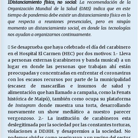
1
Distanciamiento físico, no social
: La recomendación de la
Organización Mundial de la Salud (OMS) indica que en este
tiempo de pandemia debe existir un distanciamiento físico en lo
que respecta a reuniones presenciales, pero en ningún
momento un distanciamiento social, en donde las tecnologías
nos ayudan a organizarnos continuamente.
 Se desaprueba que haya celebrado el día del carabinero
en el Hospital El Carmen (HEC) por dos motivos: 1.- Lleva
a personas externas (carabineros y banda musical) a un
lugar en donde las personas que trabajan ahí están
preocupadas y concentradas en enfrentar el coronavirus
con los escasos recursos por parte de la municipalidad
(escasez de mascarillas e insumos de salud y
alimentación que han llamado a campaña, como la Fenats
histórica de Maipú), también como ocupa su plataforma
de
Instagram
donde muestra una torta, desarrollando
nuevamente un show mediático a nuestro parecer
vergonzoso. 2.- La institución de carabineros esta
deslegitimada por la sociedad por las constantes torturas,
violaciones a DD.HH. y desapremios a la sociedad. No
podemos olvidar como asesinaron a un vecino del sector