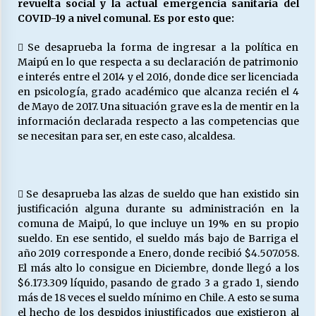
revuelta social y la actual emergencia sanitaria del
COVID-19 a nivel comunal. Es por esto que:
Releyendo la Rerum Novarum a 135 años. “La
 Se desaprueba la forma de ingresar a la política en
cuestión social hoy”.
Maipú en lo que respecta a su declaración de patrimonio
16/05/2026
e interés entre el 2014 y el 2016, donde dice ser licenciada
en psicología, grado académico que alcanza recién el 4
de Mayo de 2017. Una situación grave es la de mentir en la
S.O.S. a los ricos, Save Our Souls (Salvar
Nuestras Almas)
información declarada respecto a las competencias que
30/04/2026
se necesitan para ser, en este caso, alcaldesa.
¿Asesores con doble sueldo?
18/04/2026
 Se desaprueba las alzas de sueldo que han existido sin
justificación alguna durante su administración en la
comuna de Maipú, lo que incluye un 19% en su propio
Chile y sus segmentos de la riqueza
sueldo. En ese sentido, el sueldo más bajo de Barriga el
06/04/2026
año 2019 corresponde a Enero, donde recibió $4.507.058.
El más alto lo consigue en Diciembre, donde llegó a los
$6.173.309 líquido, pasando de grado 3 a grado 1, siendo
más de 18 veces el sueldo mínimo en Chile. A esto se suma
el hecho de los despidos injustificados que existieron al