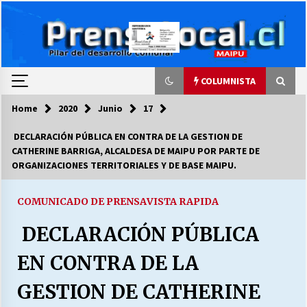
Skip
to
content
COLUMNISTA
Home
2020
Junio
17
COLUMNISTA
DECLARACIÓN PÚBLICA EN CONTRA DE LA GESTION DE
CATHERINE BARRIGA, ALCALDESA DE MAIPU POR PARTE DE
Ya se ordenaron las cuentas de luz… ¿Y
ORGANIZACIONES TERRITORIALES Y DE BASE MAIPU.
cuándo van a bajar?
03/08/2026
COMUNICADO DE PRENSA
VISTA RAPIDA
LA DC POR SIEMPRE.RECORDANDO 69 AÑOS DE
DECLARACIÓN PÚBLICA
HISTORIA
28/07/2026
EN CONTRA DE LA
“ORGULLOSOS DE SER DC” SALUDA EL
GESTION DE CATHERINE
CUMPLEAÑOS 69