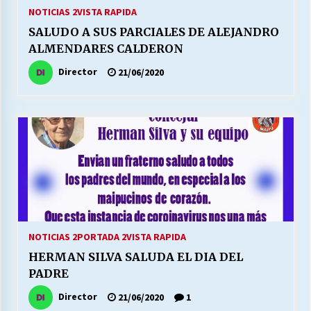
27/07/2026
NOTICIAS 2
VISTA RAPIDA
SALUDO A SUS PARCIALES DE ALEJANDRO
MUNICIPALIDAD, TRABAJADORES, CLIMA
ALMENDARES CALDERON
LABORAL:
13/07/2026
Director
21/06/2020
Escuela hospitalaria El Carmen de Maipu.
25/06/2026
¿Qué habrían dicho?
23/06/2026
VOLVER A SER ALTERNATIVA
NOTICIAS 2
PORTADA 2
VISTA RAPIDA
16/06/2026
HERMAN SILVA SALUDA EL DIA DEL
PADRE
MUNICIPALIDADES, HONORARIOS, DESPIDOS
Director
21/06/2020
1
28/05/2026