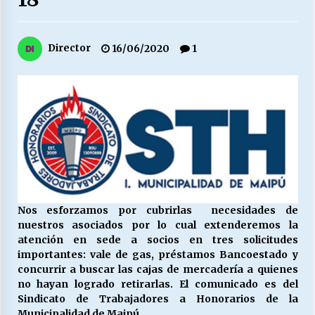
27/07/2026
MUNICIPALIDAD, TRABAJADORES, CLIMA
Director
16/06/2020
1
LABORAL:
13/07/2026
Escuela hospitalaria El Carmen de Maipu.
25/06/2026
¿Qué habrían dicho?
23/06/2026
Nos esforzamos por cubrirlas necesidades de
nuestros asociados por lo cual extenderemos la
VOLVER A SER ALTERNATIVA
atención en sede a socios en tres solicitudes
16/06/2026
importantes: vale de gas, préstamos Bancoestado y
concurrir a buscar las cajas de mercadería a quienes
no hayan logrado retirarlas. El comunicado es del
MUNICIPALIDADES, HONORARIOS, DESPIDOS
Sindicato de Trabajadores a Honorarios de la
28/05/2026
Municipalidad de Maipú