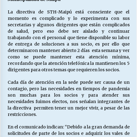
La directiva de STH-Maipú está consciente que el
momento es complicado y lo experimenta con sus
Releyendo la Rerum Novarum a 135 años. “La
cuestión social hoy”.
secretarias y algunos dirigentes que están complicados
16/05/2026
de salud, pero eso debe ser aislado y continuar
trabajando con el personal que tiene disponible su labor
de entrega de soluciones a sus socio, es por ello que
S.O.S. a los ricos, Save Our Souls (Salvar
determinaron mantener abierto 2 días esta semana y ver
Nuestras Almas)
como se puede mantener esta atención mínima,
30/04/2026
recordando que la atención telefónica la mantienen los 5
dirigentes para otros temas que requieren los socios.
¿Asesores con doble sueldo?
18/04/2026
Cada día de atención en la sede puede ser causa de un
contagio, pero las necesidades en tiempos de pandemia
son muchas para los socios y para atender sus
necesidades fuimos electos, nos señalan integrantes de
Chile y sus segmentos de la riqueza
la directiva permiten tener un mejor vivir, a pesar de las
06/04/2026
restricciones.
En el comunicado indican: “Debido a la gran demanda de
solicitudes de parte de los socios e adquirir los vales de