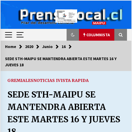
Skip
to
content
COLUMNISTA
Home
2020
Junio
16
COLUMNISTA
SEDE STH-MAIPU SE MANTENDRA ABIERTA ESTE MARTES 16 Y
JUEVES 18
Ya se ordenaron las cuentas de luz… ¿Y
cuándo van a bajar?
03/08/2026
GREMIALES
NOTICIAS 1
VISTA RAPIDA
SEDE STH-MAIPU SE
LA DC POR SIEMPRE.RECORDANDO 69 AÑOS DE
HISTORIA
MANTENDRA ABIERTA
28/07/2026
ESTE MARTES 16 Y JUEVES
“ORGULLOSOS DE SER DC” SALUDA EL
CUMPLEAÑOS 69
18