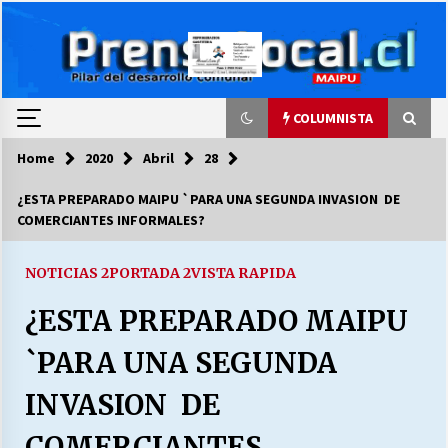
Skip
to
content
COLUMNISTA
Home
2020
Abril
28
COLUMNISTA
¿ESTA PREPARADO MAIPU `PARA UNA SEGUNDA INVASION DE
COMERCIANTES INFORMALES?
Ya se ordenaron las cuentas de luz… ¿Y
cuándo van a bajar?
03/08/2026
NOTICIAS 2
PORTADA 2
VISTA RAPIDA
¿ESTA PREPARADO MAIPU
LA DC POR SIEMPRE.RECORDANDO 69 AÑOS DE
HISTORIA
`PARA UNA SEGUNDA
28/07/2026
INVASION DE
“ORGULLOSOS DE SER DC” SALUDA EL
CUMPLEAÑOS 69
COMERCIANTES