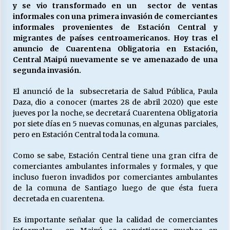
y se vio transformado en un sector de ventas
informales con una primera invasión de comerciantes
informales provenientes de Estación Central y
Releyendo la Rerum Novarum a 135 años. “La
migrantes de países centroamericanos. Hoy tras el
cuestión social hoy”.
anuncio de Cuarentena Obligatoria en Estación,
16/05/2026
Central Maipú nuevamente se ve amenazado de una
segunda invasión.
S.O.S. a los ricos, Save Our Souls (Salvar
Nuestras Almas)
El anunció de la subsecretaria de Salud Pública, Paula
30/04/2026
Daza, dio a conocer (martes 28 de abril 2020) que este
jueves por la noche, se decretará Cuarentena Obligatoria
por siete días en 5 nuevas comunas, en algunas parciales,
¿Asesores con doble sueldo?
pero en Estación Central toda la comuna.
18/04/2026
Como se sabe, Estación Central tiene una gran cifra de
comerciantes ambulantes informales y formales, y que
Chile y sus segmentos de la riqueza
incluso fueron invadidos por comerciantes ambulantes
06/04/2026
de la comuna de Santiago luego de que ésta fuera
decretada en cuarentena.
Es importante señalar que la calidad de comerciantes