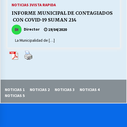
27/07/2026
NOTICIAS 3
VISTA RAPIDA
INFORME MUNICIPAL DE CONTAGIADOS
MUNICIPALIDAD, TRABAJADORES, CLIMA
CON COVID-19 SUMAN 214
LABORAL:
13/07/2026
Director
19/04/2020
La Municipalidad de […]
Escuela hospitalaria El Carmen de Maipu.
25/06/2026
¿Qué habrían dicho?
23/06/2026
NOTICIAS 1
NOTICIAS 2
NOTICIAS 3
NOTICIAS 4
VOLVER A SER ALTERNATIVA
NOTICIAS 5
16/06/2026
MUNICIPALIDADES, HONORARIOS, DESPIDOS
28/05/2026