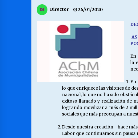
MUNICIPALIDAD, TRABAJADORES,
Director
26/01/2020
CLIMA LABORAL:
13/07/2026
DE
VOLVER A SER ALTERNATIVA
AS
16/06/2026
PO
En 
la 
S.O.S. a los ricos, Save Our Souls
(Salvar Nuestras Almas)
nec
30/04/2026
En 
lo que enriquece las visiones de d
nacional, lo que no ha sido obstácu
exitoso llamado y realización de n
logrando movilizar a más de 2 mill
sociales que más preocupan a nues
Desde nuestra creación –hace más 
Labor que continuamos sin pausa ni