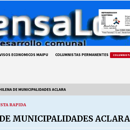
VISOS ECONOMICOS MAIPU
COLUMNISTAS PERMANENTES
COLUMNIST
HILENA DE MUNICIPALIDADES ACLARA
ISTA RAPIDA
LA DC POR SIEMPRE.RECORDANDO
69 AÑOS DE HISTORIA
 DE MUNICIPALIDADES ACLARA
28/07/2026