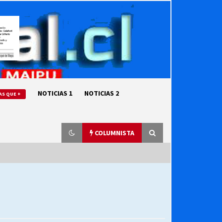
NOTICIAS 1
NOTICIAS 2
AS QUE +
COLUMNISTA
“ORGULLOSOS DE SER DC” SALUDA
EL CUMPLEAÑOS 69
27/07/2026