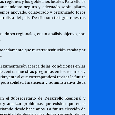
s regiones y los gobiernos locales. Para ello, la
financiamiento seguro y adecuado serán pilares
 hemos apoyado, colaborado y organizado foros
ista del país. De ello son testigos nuestras
adores regionales, en un análisis objetivo, con
.
vocadamente que nuestra institución estaba por
.
y argumentación acerca de las condiciones en las
de centrar nuestras preguntas en los recursos y
ituyente al que corresponderá revisar la futura
onsabilidad financiera y administrativa de la
on el Subsecretario de Desarrollo Regional y
r y analizar problemas que existen que en el
itando desde hace años. La futura elección de
cesidad de despejar las dudas respecto de las