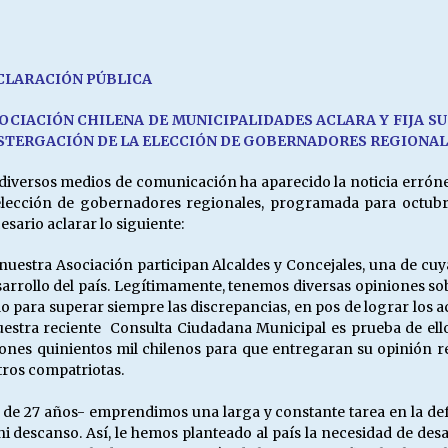
Escuela hospitalaria El Carmen de
Maipu.
25/06/2026
CLARACI
ÓN PÚ
BLICA
MUNICIPALIDADES, HONORARIOS,
OCIACI
Ó
N CHILENA DE MUNICIPALIDADES ACLARA Y FIJA SU
DESPIDOS
STERGACI
Ó
N DE LA ELECCI
Ó
N DE GOBERNADORES REGIONAL
28/05/2026
diversos medios de comunicación ha aparecido la noticia erróne
elección de gobernadores regionales, programada para octub
¿Asesores con doble sueldo?
esario aclarar lo siguiente:
18/04/2026
nuestra Asociación participan Alcaldes y Concejales, una de cuya
esarrollo del país. Legítimamente, tenemos diversas opiniones s
lo para superar siempre las discrepancias, en pos de lograr los a
uestra reciente Consulta Ciudadana Municipal es prueba de ello. 
ones quinientos mil chilenos para que entregaran su opinión re
tros compatriotas.
de 27 años- emprendimos una larga y constante tarea en la defe
 descanso. Así, le hemos planteado al país la necesidad de desar