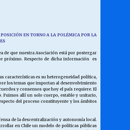
¿Qué habrían dicho?
23/06/2026
Releyendo la Rerum Novarum a 135
 POSICI
ÓN EN TORNO A LA POL
É
MICA POR LA
años. “La cuestión social hoy”.
ES
16/05/2026
a de que nuestra Asociación está por postergar
re próximo. Respecto de dicha información es
Chile y sus segmentos de la riqueza
06/04/2026
s características es su heterogeneidad política,
obre los temas que importan al desenvolvimiento
cuerdos y consensos que hoy el país requiere. El
Fuimos allí un solo cuerpo, estable y unitario,
specto del proceso constituyente y los ámbitos
nsa de la descentralización y autonomía local.
rollar en Chile un modelo de políticas públicas