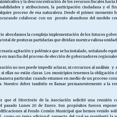
istrativa y la desconcentración de los recursos fiscales hacia la
sabilidades y atribuciones, la participación ciudadana y el 
ualquier proceso de esa naturaleza. Desde el primer momento
curando colaborar con un pronto abandono del modelo central
orio abordamos la compleja implementación de los futuros gobern
 total de posturas partidarias que dividan nuestra valiosa unidad
saria agitación y polémica que se ha instalado, señalando equi
sta en marcha del proceso de elección de gobernadores regionales
ización no nos puede impedir aclarar, ni cerrarnos al análisis 
si ellas no están claras. Los municipios tenemos la obligación 
e manera particular cuando estamos en medio de un proceso const
s. Nuestro deber también es llamar permanentemente a la resp
 que el Directorio de la Asociación solicitó una reunión c
ó el pasado Lunes 20 de Enero. Sus propósitos fueron expone
dificaciones al Fondo Común Municipal que hemos venido solic
como un tema adicional, respecto del cual se manifestó la ne