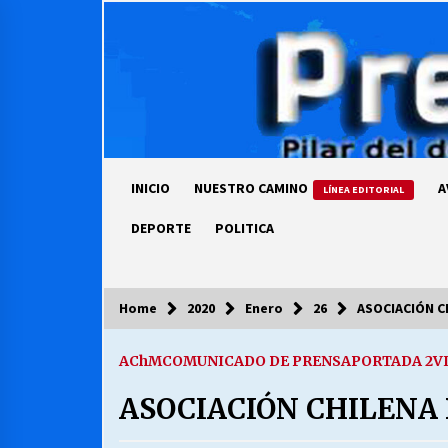
Skip
to
content
INICIO
NUESTRO CAMINO
A
LÍNEA EDITORIAL
DEPORTE
POLITICA
Home
2020
Enero
26
ASOCIACIÓN C
COLUMNISTA
AChM
COMUNICADO DE PRENSA
PORTADA 2
V
Ya se ordenaron las cuentas de
luz… ¿Y cuándo van a bajar?
ASOCIACIÓN CHILENA
03/08/2026