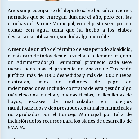
Años sin preocuparse del deporte salvo los subvenciones
normales que se entregan durante el año, pero con las
Releyendo la Rerum Novarum a 135 años. “La
canchas del Parque Municipal, con el pasto seco por no
cuestión social hoy”.
contar con agua, tema que ha hecho a los clubes
16/05/2026
descartar su utilización, sin duda algo increible.
S.O.S. a los ricos, Save Our Souls (Salvar
A menos de un año del término de este periodo alcaldicio,
Nuestras Almas)
el más raro de todos desde la vuelta a la democracia, con
30/04/2026
un Administrador(a) Municipal promedio cada siete
meses, poco más el promedio en Asesor de Dirección
Jurídica, más de 1.000 despedidos y más de 1600 nuevos
¿Asesores con doble sueldo?
contratos, miles de millones de pago en
18/04/2026
indemnizaciones, incluido contratos de esta gestión algo
más elevados, mucha y buenas fiestas, calles llenas de
hoyos, escases de matriculados en colegios
Chile y sus segmentos de la riqueza
municipalizados y dos presupuestos anuales municipales
06/04/2026
no aprobados por el Concejo Municipal por falta de
inclusión de los recursos para los planes de desarrollo de
SMAPA.