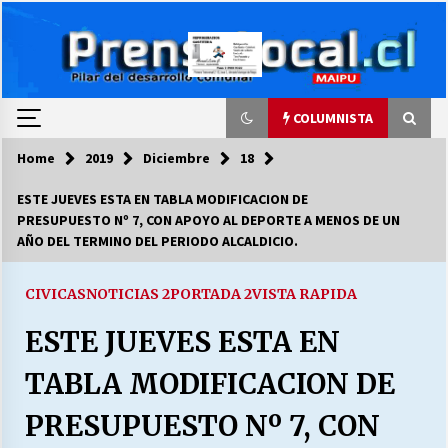
Skip
to
content
COLUMNISTA
Home
2019
Diciembre
18
COLUMNISTA
ESTE JUEVES ESTA EN TABLA MODIFICACION DE
PRESUPUESTO Nº 7, CON APOYO AL DEPORTE A MENOS DE UN
Ya se ordenaron las cuentas de luz… ¿Y
AÑO DEL TERMINO DEL PERIODO ALCALDICIO.
cuándo van a bajar?
03/08/2026
CIVICAS
NOTICIAS 2
PORTADA 2
VISTA RAPIDA
LA DC POR SIEMPRE.RECORDANDO 69 AÑOS DE
ESTE JUEVES ESTA EN
HISTORIA
28/07/2026
TABLA MODIFICACION DE
“ORGULLOSOS DE SER DC” SALUDA EL
PRESUPUESTO Nº 7, CON
CUMPLEAÑOS 69