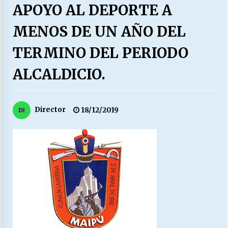
27/07/2026
APOYO AL DEPORTE A
MENOS DE UN AÑO DEL
MUNICIPALIDAD, TRABAJADORES, CLIMA
LABORAL:
13/07/2026
TERMINO DEL PERIODO
ALCALDICIO.
Escuela hospitalaria El Carmen de Maipu.
25/06/2026
Director
18/12/2019
¿Qué habrían dicho?
23/06/2026
VOLVER A SER ALTERNATIVA
16/06/2026
MUNICIPALIDADES, HONORARIOS, DESPIDOS
28/05/2026