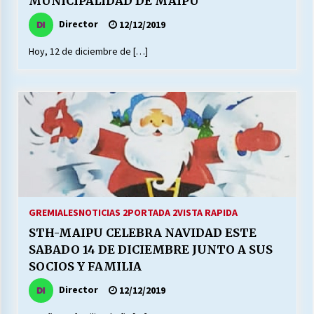
MUNICIPALIDAD DE MAIPU
Director
12/12/2019
Releyendo la Rerum Novarum a 135 años. “La
Hoy, 12 de diciembre de […]
cuestión social hoy”.
16/05/2026
S.O.S. a los ricos, Save Our Souls (Salvar
Nuestras Almas)
30/04/2026
¿Asesores con doble sueldo?
18/04/2026
GREMIALES
NOTICIAS 2
PORTADA 2
VISTA RAPIDA
STH-MAIPU CELEBRA NAVIDAD ESTE
Chile y sus segmentos de la riqueza
SABADO 14 DE DICIEMBRE JUNTO A SUS
06/04/2026
SOCIOS Y FAMILIA
Director
12/12/2019