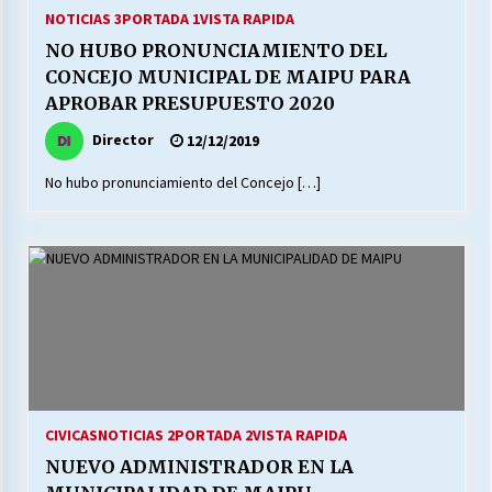
27/07/2026
NOTICIAS 3
PORTADA 1
VISTA RAPIDA
NO HUBO PRONUNCIAMIENTO DEL
MUNICIPALIDAD, TRABAJADORES, CLIMA
CONCEJO MUNICIPAL DE MAIPU PARA
LABORAL:
APROBAR PRESUPUESTO 2020
13/07/2026
Director
12/12/2019
Escuela hospitalaria El Carmen de Maipu.
No hubo pronunciamiento del Concejo […]
25/06/2026
¿Qué habrían dicho?
23/06/2026
VOLVER A SER ALTERNATIVA
16/06/2026
CIVICAS
NOTICIAS 2
PORTADA 2
VISTA RAPIDA
MUNICIPALIDADES, HONORARIOS, DESPIDOS
NUEVO ADMINISTRADOR EN LA
28/05/2026