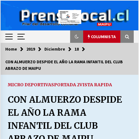
Skip
to
content
COLUMNISTA
Home
2019
Diciembre
18
COLUMNISTA
CON ALMUERZO DESPIDE EL AÑO LA RAMA INFANTIL DEL CLUB
ABRAZO DE MAIPU
Ya se ordenaron las cuentas de luz… ¿Y
cuándo van a bajar?
03/08/2026
MICRO DEPORTIVAS
PORTADA 2
VISTA RAPIDA
CON ALMUERZO DESPIDE
LA DC POR SIEMPRE.RECORDANDO 69 AÑOS DE
HISTORIA
EL AÑO LA RAMA
28/07/2026
INFANTIL DEL CLUB
“ORGULLOSOS DE SER DC” SALUDA EL
CUMPLEAÑOS 69
ABRAZO DE MAIPU