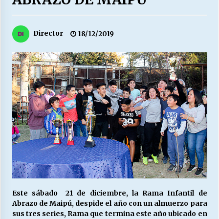
27/07/2026
MUNICIPALIDAD, TRABAJADORES, CLIMA
Director
18/12/2019
LABORAL:
13/07/2026
Escuela hospitalaria El Carmen de Maipu.
25/06/2026
¿Qué habrían dicho?
23/06/2026
VOLVER A SER ALTERNATIVA
16/06/2026
Este sábado 21 de diciembre, la Rama Infantil de
Abrazo de Maipú, despide el año con un almuerzo para
MUNICIPALIDADES, HONORARIOS, DESPIDOS
sus tres series, Rama que termina este año ubicado en
28/05/2026