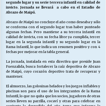
segundo lugar y su serie tercera infantil en calidad de
invicto. Jornada se llevará a cabo en el Estadio de
Abrazo de Maipú.
Releyendo la Rerum Novarum a 135 años. “La
cuestión social hoy”.
Abrazo de Maipú no concluye el año como deseaba y sólo
16/05/2026
se conforma con el segundo lugar tras haber punteado
algunas fechas. Pero mantiene a su tercera infantil en
S.O.S. a los ricos, Save Our Souls (Salvar
calidad de invicta, con su fecha libre ya cumplida, tercer
Nuestras Almas)
lugar en la segunda infantil y su segundo lugar en la
30/04/2026
Rama Infantil, lo que indica un resumen positivo y con 4
fechas por mejorar en la tabla general.
¿Asesores con doble sueldo?
La jornada, instalada en esta directiva que preside Juan
18/04/2026
Fuenzalida, busca fortalecer la raíz deportiva de Abrazo
de Maipú, cuyo corazón deportivo trata de recuperar y
mantener.
Chile y sus segmentos de la riqueza
06/04/2026
El almuerzo, las golosinas helados y los juegos inflables y
piscinas son para el uso de los integrantes de la Rama
Infantil, lo que no quita que los socios, jugadores de otras
series lleven su parrilla, cocaví y otras para celebrar en
conjunto la despedida del año, tema que informa la