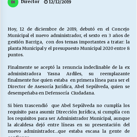
27/07/2026
Director
12/12/2019
MUNICIPALIDAD, TRABAJADORES, CLIMA
LABORAL:
13/07/2026
Hoy, 12 de diciembre de 2019, debutó en el Concejo
Municipal el nuevo administrador, el sexto en 3 años de
gestión Barriga, con dos temas importantes a tratar: la
Escuela hospitalaria El Carmen de Maipu.
planta Municipal y el presupuesto Municipal 2020 entre 8
25/06/2026
puntos.
Finalmente se aceptó la renuncia indeclinable de la ex
¿Qué habrían dicho?
administradora Yasna Ardiles, su reemplazante
23/06/2026
finalmente fue quien estaba en primera línea para ser el
Director de Asesoría Jurídica, Abel Sepúlveda, quien se
desempeñaba en Defensoría Ciudadana.
VOLVER A SER ALTERNATIVA
Si bien trascendió que Abel Sepúlveda no cumplía los
16/06/2026
requisito para asumir Dirección Jurídica, si cumplía con
los requisitos para ser Administrador Municipal, aunque
la alcaldesa dejó entre líneas en su presentación del
MUNICIPALIDADES, HONORARIOS, DESPIDOS
nuevo administrador…que estaba escasa la gente de
28/05/2026