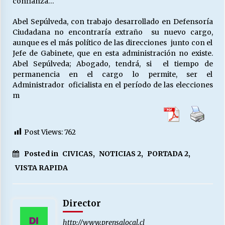
confianza…
Abel Sepúlveda, con trabajo desarrollado en Defensoría
Ciudadana no encontraría extraño su nuevo cargo,
Releyendo la Rerum Novarum a 135 años. “La
cuestión social hoy”.
aunque es el más político de las direcciones junto con el
16/05/2026
Jefe de Gabinete, que en esta administración no existe.
Abel Sepúlveda; Abogado, tendrá, si el tiempo de
permanencia en el cargo lo permite, ser el
S.O.S. a los ricos, Save Our Souls (Salvar
Administrador oficialista en el período de las elecciones
Nuestras Almas)
m
30/04/2026
¿Asesores con doble sueldo?
Post Views:
762
18/04/2026
Posted in
CIVICAS
,
NOTICIAS 2
,
PORTADA 2
,
VISTA RAPIDA
Chile y sus segmentos de la riqueza
06/04/2026
Director
http://www.prensalocal.cl