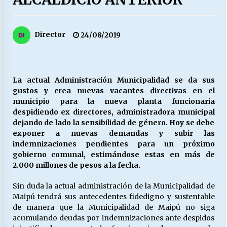
27/07/2026
MUNICIPALIDAD, TRABAJADORES, CLIMA
Director
24/08/2019
LABORAL:
13/07/2026
Escuela hospitalaria El Carmen de Maipu.
La actual Administración Municipalidad se da sus
25/06/2026
gustos y crea nuevas vacantes directivas en el
municipio para la nueva planta funcionaria
despidiendo ex directores, administradora municipal
¿Qué habrían dicho?
dejando de lado la sensibilidad de género. Hoy se debe
23/06/2026
exponer a nuevas demandas y subir las
indemnizaciones pendientes para un próximo
gobierno comunal, estimándose estas en más de
2.000 millones de pesos a la fecha.
VOLVER A SER ALTERNATIVA
16/06/2026
Sin duda la actual administración de la Municipalidad de
Maipú tendrá sus antecedentes fidedigno y sustentable
de manera que la Municipalidad de Maipú no siga
MUNICIPALIDADES, HONORARIOS, DESPIDOS
acumulando deudas por indemnizaciones ante despidos
28/05/2026