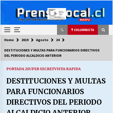
Skip
to
content
COLUMNISTA
Home
2019
Agosto
24
COLUMNISTA
DESTITUCIONES Y MULTAS PARA FUNCIONARIOS DIRECTIVOS
DEL PERIODO ALCALDICIO ANTERIOR
Ya se ordenaron las cuentas de luz… ¿Y
cuándo van a bajar?
03/08/2026
PORTADA 2
SUPER SECRET
VISTA RAPIDA
DESTITUCIONES Y MULTAS
LA DC POR SIEMPRE.RECORDANDO 69 AÑOS DE
HISTORIA
PARA FUNCIONARIOS
28/07/2026
DIRECTIVOS DEL PERIODO
“ORGULLOSOS DE SER DC” SALUDA EL
CUMPLEAÑOS 69
ALCALDICIO ANTERIOR