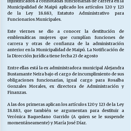
injustificados a connotadas funcionarias de carrera en la
Municipalidad de Maipú aplicado los artículos 120 y 123
de la Ley 18.883, Estatuto Administrativo para
Releyendo la Rerum Novarum a 135 años. “La
Funcionarios Municipales.
cuestión social hoy”.
16/05/2026
Este viernes se dio a conocer la destitución de
emblemáticas mujeres que cumplían funciones de
carrera y otras de confianza de la administración
S.O.S. a los ricos, Save Our Souls (Salvar
anterior en la Municipalidad de Maipú. La Notificación de
Nuestras Almas)
la Dirección Jurídica tiene fecha 23 de agosto
30/04/2026
Entre ellas está la ex administradora municipal Alejandra
¿Asesores con doble sueldo?
Bustamante Neira bajo el cargo de incumplimiento de sus
18/04/2026
obligaciones funcionarias, igual cargo para Rosalba
Gonzales Morales, ex directora de Administración y
Finanzas.
Chile y sus segmentos de la riqueza
A las dos primeras aplican los artículos 120 y 123 de la Ley
06/04/2026
18.883, que también se argumentan para destituir a
Verónica Baquedano Garrido (A quien se le suspende
momentáneamente) y María José Díaz.