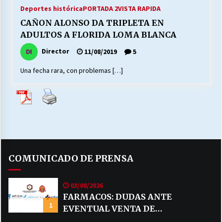
27/07/2026
Deportes histórica
PORTADA 2
VISTA RAPIDA
CAÑON ALONSO DA TRIPLETA EN
MUNICIPALIDAD, TRABAJADORES, CLIMA
ADULTOS A FLORIDA LOMA BLANCA
LABORAL:
13/07/2026
Director
11/08/2019
5
Una fecha rara, con problemas […]
Escuela hospitalaria El Carmen de Maipu.
25/06/2026
¿Qué habrían dicho?
23/06/2026
COMUNICADO DE PRENSA
VOLVER A SER ALTERNATIVA
16/06/2026
03/08/2026
FARMACOS: DUDAS ANTE
1
EVENTUAL VENTA DE
MUNICIPALIDADES, HONORARIOS, DESPIDOS
28/05/2026
MEDICAMENTOS POR MERCADO