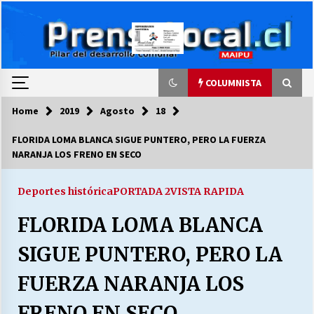
Skip
to
content
COLUMNISTA
Home
2019
Agosto
18
COLUMNISTA
FLORIDA LOMA BLANCA SIGUE PUNTERO, PERO LA FUERZA
NARANJA LOS FRENO EN SECO
Ya se ordenaron las cuentas de luz… ¿Y
cuándo van a bajar?
03/08/2026
Deportes histórica
PORTADA 2
VISTA RAPIDA
FLORIDA LOMA BLANCA
LA DC POR SIEMPRE.RECORDANDO 69 AÑOS DE
HISTORIA
SIGUE PUNTERO, PERO LA
28/07/2026
FUERZA NARANJA LOS
“ORGULLOSOS DE SER DC” SALUDA EL
CUMPLEAÑOS 69
FRENO EN SECO