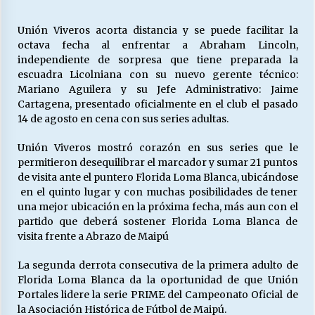
Unión Viveros acorta distancia y se puede facilitar la
octava fecha al enfrentar a Abraham Lincoln,
Releyendo la Rerum Novarum a 135 años. “La
cuestión social hoy”.
independiente de sorpresa que tiene preparada la
16/05/2026
escuadra Licolniana con su nuevo gerente técnico:
Mariano Aguilera y su Jefe Administrativo: Jaime
Cartagena, presentado oficialmente en el club el pasado
S.O.S. a los ricos, Save Our Souls (Salvar
14 de agosto en cena con sus series adultas.
Nuestras Almas)
30/04/2026
Unión Viveros mostró corazón en sus series que le
permitieron desequilibrar el marcador y sumar 21 puntos
¿Asesores con doble sueldo?
de visita ante el puntero Florida Loma Blanca, ubicándose
18/04/2026
en el quinto lugar y con muchas posibilidades de tener
una mejor ubicación en la próxima fecha, más aun con el
partido que deberá sostener Florida Loma Blanca de
visita frente a Abrazo de Maipú
Chile y sus segmentos de la riqueza
06/04/2026
La segunda derrota consecutiva de la primera adulto de
Florida Loma Blanca da la oportunidad de que Unión
Portales lidere la serie PRIME del Campeonato Oficial de
la Asociación Histórica de Fútbol de Maipú.