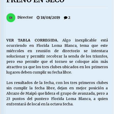
27/07/2026
MUNICIPALIDAD, TRABAJADORES, CLIMA
Director
18/08/2019
2
LABORAL:
13/07/2026
Escuela hospitalaria El Carmen de Maipu.
VER TABLA CORREGIDA.
Algo inexplicable está
25/06/2026
ocurriendo en Florida Loma Blanca, tema que este
miércoles en reunión de directorio se intentara
solucionar y permitir recobrar la senda de los triunfos,
¿Qué habrían dicho?
pero eso permite que el torneo se coloque aún más
23/06/2026
atractivo ya que los tres clubes ubicados en los primeros
lugares deben cumplir su fecha libre.
Los resultados de la fecha, con los tres primeros clubes
VOLVER A SER ALTERNATIVA
sin cumplir la fecha libre, dejan en mejor posición a
16/06/2026
Abrazo de Maipú que lidera el grupo de avanzada, pero a
23 puntos del puntero Florida Loma Blanca, a quien
enfrentará de local en la octava fecha.
MUNICIPALIDADES, HONORARIOS, DESPIDOS
28/05/2026