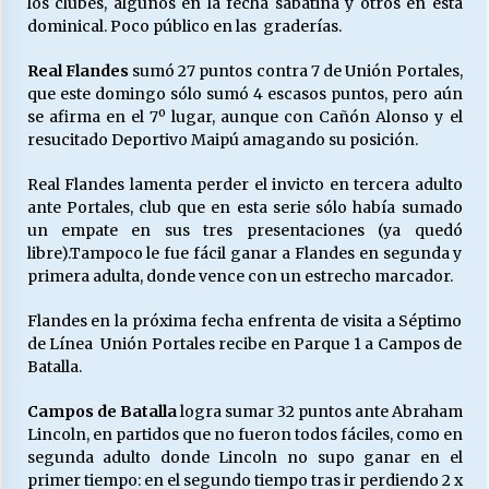
los clubes, algunos en la fecha sabatina y otros en esta
dominical. Poco público en las graderías.
Releyendo la Rerum Novarum a 135 años. “La
Real Flandes
sumó 27 puntos contra 7 de Unión Portales,
cuestión social hoy”.
que este domingo sólo sumó 4 escasos puntos, pero aún
16/05/2026
se afirma en el 7º lugar, aunque con Cañón Alonso y el
resucitado Deportivo Maipú amagando su posición.
S.O.S. a los ricos, Save Our Souls (Salvar
Real Flandes lamenta perder el invicto en tercera adulto
Nuestras Almas)
ante Portales, club que en esta serie sólo había sumado
30/04/2026
un empate en sus tres presentaciones (ya quedó
libre).Tampoco le fue fácil ganar a Flandes en segunda y
¿Asesores con doble sueldo?
primera adulta, donde vence con un estrecho marcador.
18/04/2026
Flandes en la próxima fecha enfrenta de visita a Séptimo
de Línea Unión Portales recibe en Parque 1 a Campos de
Batalla.
Chile y sus segmentos de la riqueza
06/04/2026
Campos de Batalla
logra sumar 32 puntos ante Abraham
Lincoln, en partidos que no fueron todos fáciles, como en
segunda adulto donde Lincoln no supo ganar en el
primer tiempo: en el segundo tiempo tras ir perdiendo 2 x