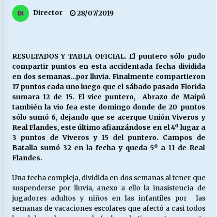
27/07/2026
Director
28/07/2019
MUNICIPALIDAD, TRABAJADORES, CLIMA
LABORAL:
13/07/2026
RESULTADOS Y TABLA OFICIAL. El puntero sólo pudo
compartir puntos en esta accidentada fecha dividida
Escuela hospitalaria El Carmen de Maipu.
en dos semanas…por lluvia. Finalmente compartieron
25/06/2026
17 puntos cada uno luego que el sábado pasado Florida
sumara 12 de 15. El vice puntero, Abrazo de Maipú
también la vio fea este domingo donde de 20 puntos
¿Qué habrían dicho?
sólo sumó 6, dejando que se acerque Unión Viveros y
23/06/2026
Real Flandes, este último afianzándose en el 4º lugar a
3 puntos de Viveros y 15 del puntero. Campos de
Batalla sumó 32 en la fecha y queda 5º a 11 de Real
Flandes.
VOLVER A SER ALTERNATIVA
16/06/2026
Una fecha compleja, dividida en dos semanas al tener que
suspenderse por lluvia, anexo a ello la inasistencia de
jugadores adultos y niños en las infantiles por las
MUNICIPALIDADES, HONORARIOS, DESPIDOS
semanas de vacaciones escolares que afectó a casi todos
28/05/2026