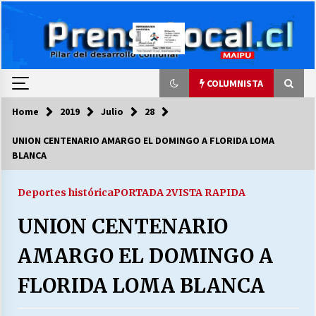
Skip
to
content
COLUMNISTA
Home
2019
Julio
28
COLUMNISTA
UNION CENTENARIO AMARGO EL DOMINGO A FLORIDA LOMA
BLANCA
Ya se ordenaron las cuentas de luz… ¿Y
cuándo van a bajar?
03/08/2026
Deportes histórica
PORTADA 2
VISTA RAPIDA
UNION CENTENARIO
LA DC POR SIEMPRE.RECORDANDO 69 AÑOS DE
HISTORIA
AMARGO EL DOMINGO A
28/07/2026
FLORIDA LOMA BLANCA
“ORGULLOSOS DE SER DC” SALUDA EL
CUMPLEAÑOS 69