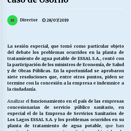
27/07/2026
MUNICIPALIDAD, TRABAJADORES, CLIMA
Director
28/07/2019
LABORAL:
13/07/2026
Escuela hospitalaria El Carmen de Maipu.
La sesión especial, que tomó como particular objeto
25/06/2026
del debate los problemas ocurridos en la planta de
tratamiento de agua potable de ESSAL S.A., contó con
la participación de los ministros de Economía, de Salud
¿Qué habrían dicho?
y de Obras Públicas. En la oportunidad se aprobaron
23/06/2026
siete resoluciones que, entre otros puntos, piden se
termine con la concesión a la empresa e indemnice a
la ciudadanía
.
VOLVER A SER ALTERNATIVA
Analizar el
funcionamiento en el país de las empresas
16/06/2026
concesionarias de servicio público sanitario, en
especial el de la Empresa de Servicios Sanitarios de
Los Lagos ESSAL S.A. y los problemas ocurridos en su
MUNICIPALIDADES, HONORARIOS, DESPIDOS
planta de tratamiento de agua potable
, que han
28/05/2026