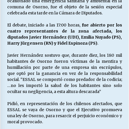
ocasionado una emergencia sanitaria y ambiental en la
comuna de Osorno, fue el objeto de la sesión especial
celebrada esta tarde en la Cámara de Diputados.
Releyendo la Rerum Novarum a 135 años. “La
cuestión social hoy”.
El debate, iniciado a las 17:00 horas,
fue abierto por los
16/05/2026
cuatro representantes de la zona afectada, los
diputados Javier Hernández (UDI), Emilia Nuyado (PS),
Harry Jürgensen (RN) y Fidel Espinoza (PS)
.
S.O.S. a los ricos, Save Our Souls (Salvar
Nuestras Almas)
Javier Hernández sostuvo que, durante diez, los 180 mil
30/04/2026
habitantes de Osorno fueron víctimas de la mentira y
humillación por parte de una empresa sin escrúpulos,
¿Asesores con doble sueldo?
que optó por la ganancia en vez de la responsabilidad
18/04/2026
social. “ESSAL se comportó como predador de la codicia;
…no les importó la salud de los habitantes sino solo
ocultar su negligencia, a esta altura descarada”
Chile y sus segmentos de la riqueza
06/04/2026
Pidió, en representación de los chilenos afectados, que
ESSAL se vaya de Osorno y que el Ejecutivo promueva
una ley de Osorno, para resarcir el perjuicio económico y
moral provocado.