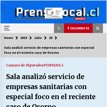
Skip
to
content
COLUMNISTA
Home
2019
Julio
28
COLUMNISTA
Sala analizó servicio de empresas sanitarias con especial
foco en el reciente caso de Osorno
Ya se ordenaron las cuentas de luz… ¿Y
cuándo van a bajar?
03/08/2026
Camara de Diputados
PORTADA 2
Sala analizó servicio de
LA DC POR SIEMPRE.RECORDANDO 69 AÑOS DE
HISTORIA
empresas sanitarias con
28/07/2026
especial foco en el reciente
“ORGULLOSOS DE SER DC” SALUDA EL
CUMPLEAÑOS 69
caso de Osorno