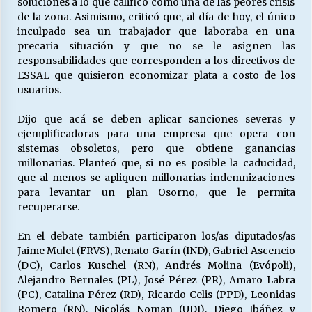
soluciones a lo que calificó como una de las peores crisis
de la zona. Asimismo, criticó que, al día de hoy, el único
inculpado sea un trabajador que laboraba en una
precaria situación y que no se le asignen las
responsabilidades que corresponden a los directivos de
ESSAL que quisieron economizar plata a costo de los
usuarios.
Dijo que acá se deben aplicar sanciones severas y
ejemplificadoras para una empresa que opera con
sistemas obsoletos, pero que obtiene ganancias
millonarias. Planteó que, si no es posible la caducidad,
que al menos se apliquen millonarias indemnizaciones
para levantar un plan Osorno, que le permita
recuperarse.
En el debate también participaron los/as diputados/as
Jaime Mulet (FRVS), Renato Garín (IND), Gabriel Ascencio
(DC), Carlos Kuschel (RN), Andrés Molina (Evópoli),
Alejandro Bernales (PL), José Pérez (PR), Amaro Labra
(PC), Catalina Pérez (RD), Ricardo Celis (PPD), Leonidas
Romero (RN), Nicolás Noman (UDI), Diego Ibáñez y