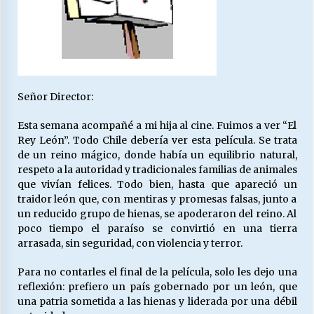
27/07/2026
MUNICIPALIDAD, TRABAJADORES, CLIMA
LABORAL:
13/07/2026
Señor Director:
Escuela hospitalaria El Carmen de Maipu.
25/06/2026
Esta semana acompañé a mi hija al cine. Fuimos a ver “El
Rey León”. Todo Chile debería ver esta película. Se trata
de un reino mágico, donde había un equilibrio natural,
¿Qué habrían dicho?
respeto a la autoridad y tradicionales familias de animales
23/06/2026
que vivían felices. Todo bien, hasta que apareció un
traidor león que, con mentiras y promesas falsas, junto a
un reducido grupo de hienas, se apoderaron del reino. Al
poco tiempo el paraíso se convirtió en una tierra
VOLVER A SER ALTERNATIVA
arrasada, sin seguridad, con violencia y terror.
16/06/2026
Para no contarles el final de la película, solo les dejo una
reflexión: prefiero un país gobernado por un león, que
MUNICIPALIDADES, HONORARIOS, DESPIDOS
una patria sometida a las hienas y liderada por una débil
28/05/2026