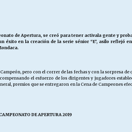
Escuela hospitalaria El Carmen de
Maipu.
25/06/2026
MUNICIPALIDADES, HONORARIOS,
nato de Apertura, se creó para tener activala gente y proba
DESPIDOS
éxito en la creación de la serie sénior “E”, asílo reflejó en
28/05/2026
Mondaca.
¿Asesores con doble sueldo?
18/04/2026
l Campeón, pero con el correr de las fechas y con la sorpresa d
compensando el esfuerzo de los dirigentes y jugadores estable
eral, premios que se entregaron en la Cena de Campeones efectua
 CAMPEONATO DE APERTURA 2019