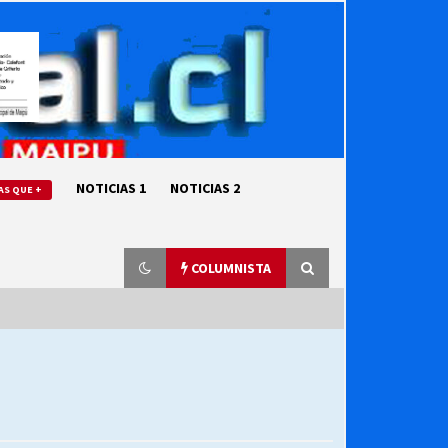
NOTICIAS 1
NOTICIAS 2
AS QUE +
COLUMNISTA
“ORGULLOSOS DE SER DC” SALUDA
EL CUMPLEAÑOS 69
27/07/2026