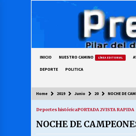
Skip
to
content
INICIO
NUESTRO CAMINO
A
LÍNEA EDITORIAL
DEPORTE
POLITICA
Home
2019
Junio
20
NOCHE DE CAM
COLUMNISTA
Deportes histórica
PORTADA 2
VISTA RAPIDA
Ya se ordenaron las cuentas de
luz… ¿Y cuándo van a bajar?
NOCHE DE CAMPEONE
03/08/2026