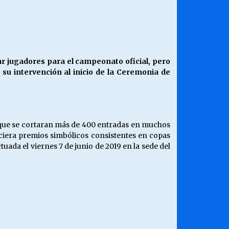
¿Qué habrían dicho?
23/06/2026
Releyendo la Rerum Novarum a 135
r jugadores para el campeonato oficial, pero
años. “La cuestión social hoy”.
 su intervención al inicio de la Ceremonia de
16/05/2026
Chile y sus segmentos de la riqueza
06/04/2026
e que se cortaran más de 400 entradas en muchos
ciera premios simbólicos consistentes en copas
da el viernes 7 de junio de 2019 en la sede del