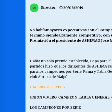
MUNICIPALIDAD, TRABAJADORES,
Director
20/06/2019
CLIMA LABORAL:
13/07/2026
VOLVER A SER ALTERNATIVA
No habíamayores expectativas con el Campeo
16/06/2026
terminó siendoaltamente competitivo, con un 
Premiación el presidente de ASHIMAQ José 
S.O.S. a los ricos, Save Our Souls
(Salvar Nuestras Almas)
Había un solo premio establecido, Copa para e
30/04/2026
partidos hizo que los dirigentes de ASHIMA re
para los campeones por Serie, Rama y Tabla Gen
club Abrazo de Maipú.
GALERIA DE FOTOS
UNION VIVERO. CAMPEON TABLA GENERAL,
LOS CAMPEONES POR SERIE