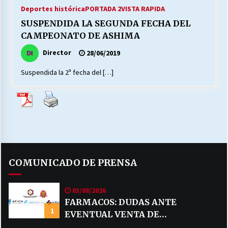
27/07/2026
Deportes histórica
PORTADA 2
VISTA RAPIDA
SUSPENDIDA LA SEGUNDA FECHA DEL
MUNICIPALIDAD, TRABAJADORES, CLIMA
CAMPEONATO DE ASHIMA
LABORAL:
13/07/2026
Director
28/06/2019
Suspendida la 2ª fecha del […]
Escuela hospitalaria El Carmen de Maipu.
25/06/2026
¿Qué habrían dicho?
23/06/2026
COMUNICADO DE PRENSA
VOLVER A SER ALTERNATIVA
16/06/2026
03/08/2026
FARMACOS: DUDAS ANTE
1
EVENTUAL VENTA DE
MUNICIPALIDADES, HONORARIOS, DESPIDOS
28/05/2026
MEDICAMENTOS POR MERCADO