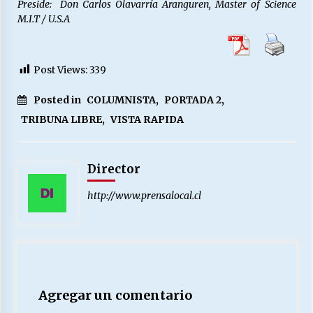
Preside: Don Carlos Olavarría Aranguren, Master of Science
M.I.T / U.S.A
Post Views:
339
Posted in
COLUMNISTA
,
PORTADA 2
,
TRIBUNA LIBRE
,
VISTA RAPIDA
Director
http://www.prensalocal.cl
Agregar un comentario