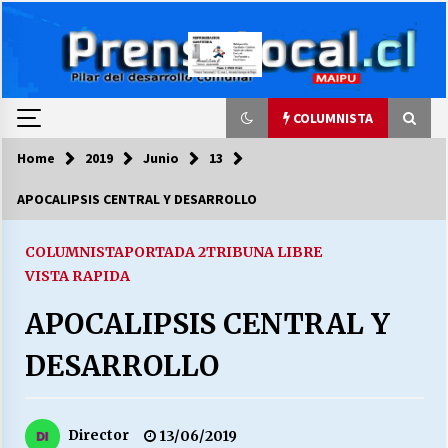
Skip
to
content
COLUMNISTA
Home
2019
Junio
13
COLUMNISTA
APOCALIPSIS CENTRAL Y DESARROLLO
Ya se ordenaron las cuentas de luz… ¿Y
cuándo van a bajar?
COLUMNISTA
PORTADA 2
TRIBUNA LIBRE
03/08/2026
VISTA RAPIDA
APOCALIPSIS CENTRAL Y
LA DC POR SIEMPRE.RECORDANDO 69 AÑOS DE
HISTORIA
DESARROLLO
28/07/2026
“ORGULLOSOS DE SER DC” SALUDA EL
CUMPLEAÑOS 69
Director
13/06/2019