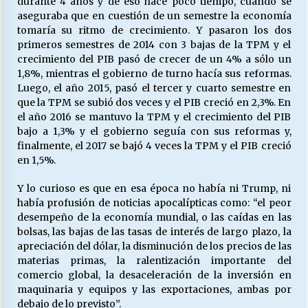
durante 4 años y de eso hace poco tiempo, cuando se
aseguraba que en cuestión de un semestre la economía
tomaría su ritmo de crecimiento. Y pasaron los dos
primeros semestres de 2014 con 3 bajas de la TPM y el
crecimiento del PIB pasó de crecer de un 4% a sólo un
1,8%, mientras el gobierno de turno hacía sus reformas.
Luego, el año 2015, pasó el tercer y cuarto semestre en
que la TPM se subió dos veces y el PIB creció en 2,3%. En
el año 2016 se mantuvo la TPM y el crecimiento del PIB
bajo a 1,3% y el gobierno seguía con sus reformas y,
finalmente, el 2017 se bajó 4 veces la TPM y el PIB creció
en 1,5%.
Y lo curioso es que en esa época no había ni Trump, ni
había profusión de noticias apocalípticas como: “el peor
desempeño de la economía mundial, o las caídas en las
bolsas, las bajas de las tasas de interés de largo plazo, la
apreciación del dólar, la disminución de los precios de las
materias primas, la ralentización importante del
comercio global, la desaceleración de la inversión en
maquinaria y equipos y las exportaciones, ambas por
debajo de lo previsto”.