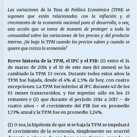
Las variaciones de la Tasa de Política Económica (TPM) se
suponen que están relacionadas con la inflación y el
Releyendo la Rerum Novarum a 135 años. “La
crecimiento de la economía nacional para el desarrollo, o sea,
cuestión social hoy”.
una acción que se toma de manera de proteger a toda la
16/05/2026
comunidad sobre las variaciones de los precios y del producto
interno. ¿Se baja la TPM cuando los precios suben y cuando se
S.O.S. a los ricos, Save Our Souls (Salvar
quiere que crezca la economía?
Nuestras Almas)
30/04/2026
Breve historia de la TPM, el IPC y el PIB:
(1) entre el 14
de marzo de 2014 y el 10 de este mes (63 meses) se ha
cambiado la TPM 13 veces. Durante todos estos años la
¿Asesores con doble sueldo?
TPM fue bajada, desde el 4% al 2,5% de hoy, con cuatro
18/04/2026
excepciones. La TPM fue inferior al IPC durante 40 de los
63 meses transcurridos, y fue superior sólo en los 23
restantes y (2) que durante el período 2014 a 2017 – de
Chile y sus segmentos de la riqueza
cuatro años – el crecimiento del PIB fue en promedio
06/04/2026
1,73% anual y la TPM fue en promedio 3,24%.
(1) O sea, la hipótesis de que si se baja la TPM se impulsará
el crecimiento de la economía, simplemente no ocurrió