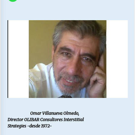
27/07/2026
MUNICIPALIDAD, TRABAJADORES, CLIMA
LABORAL:
13/07/2026
Escuela hospitalaria El Carmen de Maipu.
25/06/2026
¿Qué habrían dicho?
23/06/2026
VOLVER A SER ALTERNATIVA
16/06/2026
Omar Villanueva Olmedo,
Director OLIBAR Consultores Interstitial
Strategies -desde 1972-
MUNICIPALIDADES, HONORARIOS, DESPIDOS
28/05/2026