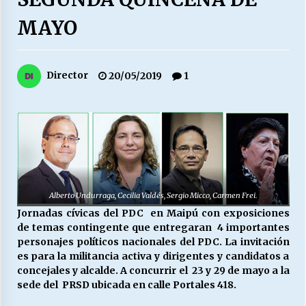
27/07/2026
MAYO
MUNICIPALIDAD, TRABAJADORES, CLIMA
LABORAL:
13/07/2026
Director
20/05/2019
1
Escuela hospitalaria El Carmen de Maipu.
25/06/2026
¿Qué habrían dicho?
23/06/2026
Alberto Undurraga, Cecilia Valdés, Sergio Micco, Carmen Frei.
Jornadas cívicas del PDC en Maipú con exposiciones
VOLVER A SER ALTERNATIVA
de temas contingente que entregaran 4 importantes
16/06/2026
personajes políticos nacionales del PDC. La invitación
es para la militancia activa y dirigentes y candidatos a
concejales y alcalde. A concurrir el 23 y 29 de mayo a la
sede del PRSD ubicada en calle Portales 418.
MUNICIPALIDADES, HONORARIOS, DESPIDOS
28/05/2026