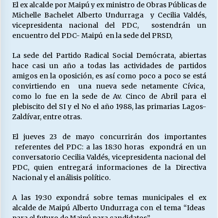
El ex alcalde por Maipú y ex ministro de Obras Públicas de
Michelle Bachelet Alberto Undurraga y Cecilia Valdés,
vicepresidenta nacional del PDC, sostendrán un
Releyendo la Rerum Novarum a 135 años. “La
encuentro del PDC- Maipú en la sede del PRSD,
cuestión social hoy”.
16/05/2026
La sede del Partido Radical Social Demócrata, abiertas
hace casi un año a todas las actividades de partidos
S.O.S. a los ricos, Save Our Souls (Salvar
amigos en la oposición, es así como poco a poco se está
Nuestras Almas)
convirtiendo en una nueva sede netamente Cívica,
30/04/2026
como lo fue en la sede de Av. Cinco de Abril para el
plebiscito del SI y el No el año 1988, las primarias Lagos-
Zaldívar, entre otras.
¿Asesores con doble sueldo?
18/04/2026
El jueves 23 de mayo concurrirán dos importantes
referentes del PDC: a las 18:30 horas expondrá en un
conversatorio Cecilia Valdés, vicepresidenta nacional del
Chile y sus segmentos de la riqueza
PDC, quien entregará informaciones de la Directiva
06/04/2026
Nacional y el análisis político.
A las 19:30 expondrá sobre temas municipales el ex
alcalde de Maipú Alberto Undurraga con el tema “Ideas
para el futuro de Maipú para candidatos”.