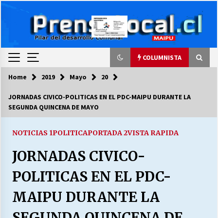
Skip
to
content
COLUMNISTA
Home
2019
Mayo
20
COLUMNISTA
JORNADAS CIVICO-POLITICAS EN EL PDC-MAIPU DURANTE LA
SEGUNDA QUINCENA DE MAYO
Ya se ordenaron las cuentas de luz… ¿Y
cuándo van a bajar?
03/08/2026
NOTICIAS 1
POLITICA
PORTADA 2
VISTA RAPIDA
JORNADAS CIVICO-
LA DC POR SIEMPRE.RECORDANDO 69 AÑOS DE
HISTORIA
POLITICAS EN EL PDC-
28/07/2026
MAIPU DURANTE LA
“ORGULLOSOS DE SER DC” SALUDA EL
CUMPLEAÑOS 69
SEGUNDA QUINCENA DE