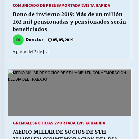
27/07/2026
COMUNICADO DE PRENSA
PORTADA 2
VISTA RAPIDA
Bono de invierno 2019: Más de un millón
MUNICIPALIDAD, TRABAJADORES, CLIMA
262 mil pensionadas y pensionados serán
LABORAL:
beneficiados
13/07/2026
Director
05/05/2019
Escuela hospitalaria El Carmen de Maipu.
A partir del 2 de […]
25/06/2026
¿Qué habrían dicho?
23/06/2026
VOLVER A SER ALTERNATIVA
16/06/2026
GREMIALES
NOTICIAS 2
PORTADA 1
VISTA RAPIDA
MUNICIPALIDADES, HONORARIOS, DESPIDOS
MEDIO MILLAR DE SOCIOS DE STH-
28/05/2026