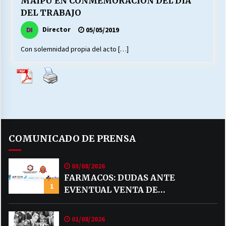
MAIPU EN CONMEMORACION DEL DIA
DEL TRABAJO
Director
05/05/2019
Releyendo la Rerum Novarum a 135 años. “La
cuestión social hoy”.
Con solemnidad propia del acto […]
16/05/2026
S.O.S. a los ricos, Save Our Souls (Salvar
Nuestras Almas)
30/04/2026
¿Asesores con doble sueldo?
18/04/2026
COMUNICADO DE PRENSA
03/08/2026
Chile y sus segmentos de la riqueza
FARMACOS: DUDAS ANTE
06/04/2026
1
EVENTUAL VENTA DE
MEDICAMENTOS POR MERCADO
LIBRE
01/08/2026