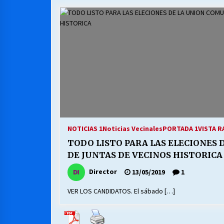
MUNICIPALIDAD, TRABAJADORES,
CLIMA LABORAL:
13/07/2026
VOLVER A SER ALTERNATIVA
16/06/2026
S.O.S. a los ricos, Save Our Souls
(Salvar Nuestras Almas)
NOTICIAS 1
Noticias Vecinales
PORTADA 1
VISTA R
30/04/2026
TODO LISTO PARA LAS ELECIONES
DE JUNTAS DE VECINOS HISTORICA
Director
13/05/2019
1
VER LOS CANDIDATOS. El sábado […]