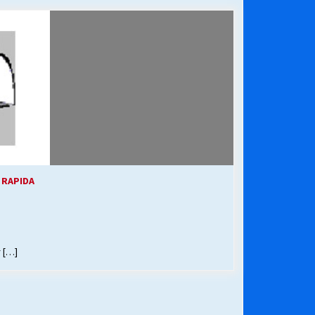
¿Qué habrían dicho?
23/06/2026
Releyendo la Rerum Novarum a 135
años. “La cuestión social hoy”.
16/05/2026
Chile y sus segmentos de la riqueza
06/04/2026
 RAPIDA
 […]