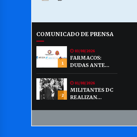
COMUNICADO DE PRENSA
03/08/2026
FARMACOS:
1
DUDAS ANTE
EVENTUAL
VENTA DE
01/08/2026
MEDICAMENTOS
MILITANTES DC
POR MERCADO
2
REALIZAN
LIBRE
DECLARACION
PUBLICA SOBRE
TEMA CODELCO