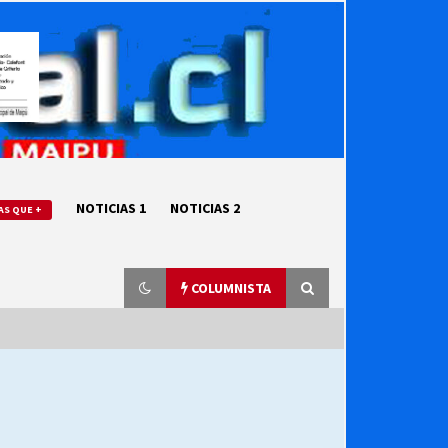
NOTICIAS 1
NOTICIAS 2
AS QUE +
COLUMNISTA
“ORGULLOSOS DE SER DC” SALUDA
EL CUMPLEAÑOS 69
27/07/2026