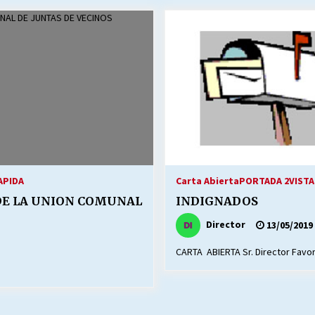
Escuela hospitalaria El Carmen de
Maipu.
25/06/2026
MUNICIPALIDADES, HONORARIOS,
DESPIDOS
28/05/2026
¿Asesores con doble sueldo?
18/04/2026
APIDA
Carta Abierta
PORTADA 2
VISTA
 DE LA UNION COMUNAL
INDIGNADOS
Director
13/05/2019
CARTA ABIERTA Sr. Director Favor