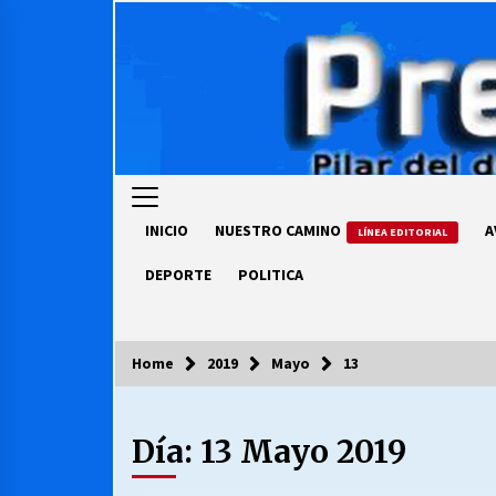
Skip
to
content
INICIO
NUESTRO CAMINO
A
LÍNEA EDITORIAL
DEPORTE
POLITICA
Home
2019
Mayo
13
COLUMNISTA
Día:
13 Mayo 2019
Ya se ordenaron las cuentas de
luz… ¿Y cuándo van a bajar?
03/08/2026