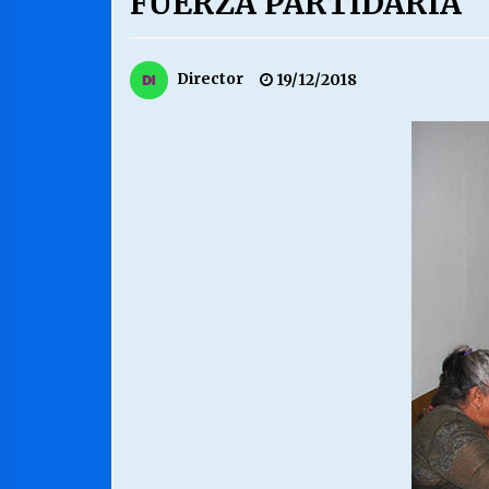
FUERZA PARTIDARIA
MUNICIPALIDAD, TRABAJADORES,
CLIMA LABORAL:
13/07/2026
Director
19/12/2018
VOLVER A SER ALTERNATIVA
16/06/2026
S.O.S. a los ricos, Save Our Souls
(Salvar Nuestras Almas)
30/04/2026