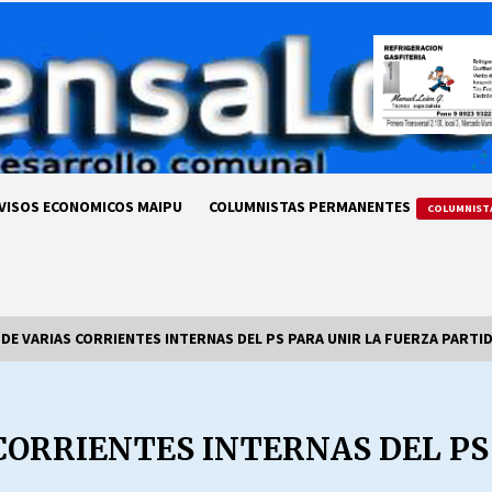
VISOS ECONOMICOS MAIPU
COLUMNISTAS PERMANENTES
COLUMNIST
DE VARIAS CORRIENTES INTERNAS DEL PS PARA UNIR LA FUERZA PARTI
LA DC POR SIEMPRE.RECORDANDO
69 AÑOS DE HISTORIA
CORRIENTES INTERNAS DEL PS
28/07/2026