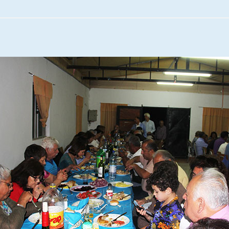
Escuela hospitalaria El Carmen de
Maipu.
25/06/2026
MUNICIPALIDADES, HONORARIOS,
DESPIDOS
28/05/2026
¿Asesores con doble sueldo?
18/04/2026