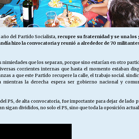
año del Partido Socialista,
recupre su fraternidad y se una lo
andía hizo la convocatoria y reunió a alrededor de 70 militantes,
s nimiedades que los separan, porque sino estarían en otro partid
diversas corrientes internas que hasta el momento estaban dis
nzas a que este Partido recupere la calle, el trabajo social. sind
ia mientras la derecha espera ser gobierno nacional y comun
 del PS, de alta convocatoria, fue importante para dejar de lado 
n sigan divididos, no solo el PS, sino que toda la oposición actual