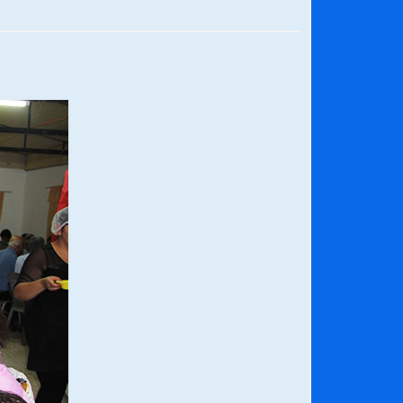
¿Qué habrían dicho?
23/06/2026
Releyendo la Rerum Novarum a 135
años. “La cuestión social hoy”.
16/05/2026
Chile y sus segmentos de la riqueza
06/04/2026