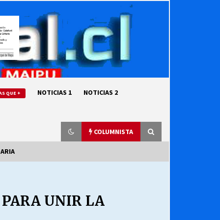
NOTICIAS 1
NOTICIAS 2
AS QUE +
COLUMNISTA
DARIA
“ORGULLOSOS DE SER DC” SALUDA
EL CUMPLEAÑOS 69
 PARA UNIR LA
27/07/2026