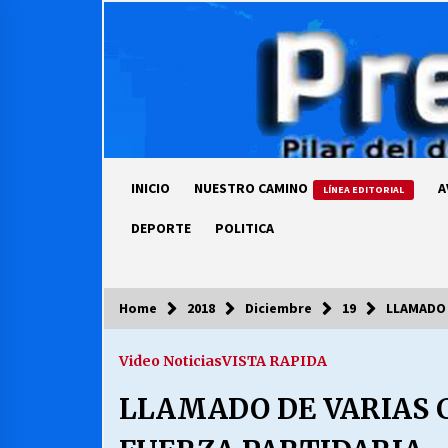
Skip
to
content
INICIO
NUESTRO CAMINO
A
LÍNEA EDITORIAL
DEPORTE
POLITICA
Home
2018
Diciembre
19
LLAMADO 
COLUMNISTA
Video Noticias
VISTA RAPIDA
Ya se ordenaron las cuentas de
luz… ¿Y cuándo van a bajar?
LLAMADO DE VARIAS 
03/08/2026