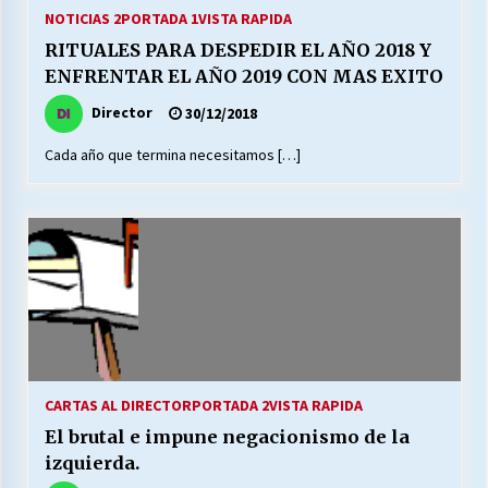
27/07/2026
NOTICIAS 2
PORTADA 1
VISTA RAPIDA
RITUALES PARA DESPEDIR EL AÑO 2018 Y
MUNICIPALIDAD, TRABAJADORES, CLIMA
ENFRENTAR EL AÑO 2019 CON MAS EXITO
LABORAL:
13/07/2026
Director
30/12/2018
Cada año que termina necesitamos […]
Escuela hospitalaria El Carmen de Maipu.
25/06/2026
¿Qué habrían dicho?
23/06/2026
VOLVER A SER ALTERNATIVA
16/06/2026
CARTAS AL DIRECTOR
PORTADA 2
VISTA RAPIDA
El brutal e impune negacionismo de la
MUNICIPALIDADES, HONORARIOS, DESPIDOS
izquierda.
28/05/2026