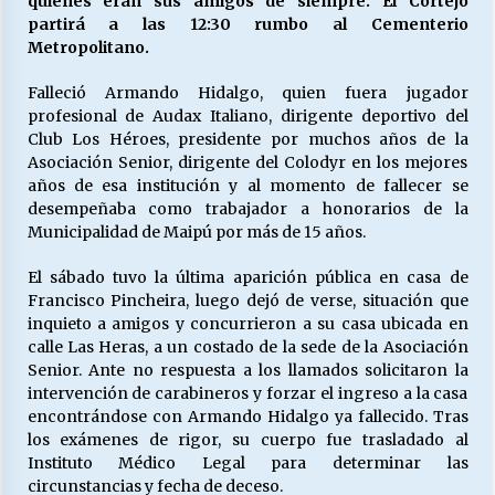
quienes eran sus amigos de siempre. El Cortejo
partirá a las 12:30 rumbo al Cementerio
Metropolitano.
Releyendo la Rerum Novarum a 135 años. “La
cuestión social hoy”.
Falleció Armando Hidalgo, quien fuera jugador
16/05/2026
profesional de Audax Italiano, dirigente deportivo del
Club Los Héroes, presidente por muchos años de la
Asociación Senior, dirigente del Colodyr en los mejores
S.O.S. a los ricos, Save Our Souls (Salvar
años de esa institución y al momento de fallecer se
Nuestras Almas)
desempeñaba como trabajador a honorarios de la
30/04/2026
Municipalidad de Maipú por más de 15 años.
¿Asesores con doble sueldo?
El sábado tuvo la última aparición pública en casa de
18/04/2026
Francisco Pincheira, luego dejó de verse, situación que
inquieto a amigos y concurrieron a su casa ubicada en
calle Las Heras, a un costado de la sede de la Asociación
Senior. Ante no respuesta a los llamados solicitaron la
Chile y sus segmentos de la riqueza
intervención de carabineros y forzar el ingreso a la casa
06/04/2026
encontrándose con Armando Hidalgo ya fallecido. Tras
los exámenes de rigor, su cuerpo fue trasladado al
Instituto Médico Legal para determinar las
circunstancias y fecha de deceso.