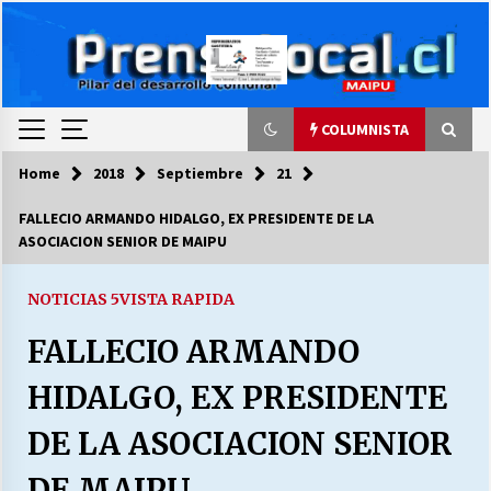
Skip
to
content
COLUMNISTA
Home
2018
Septiembre
21
COLUMNISTA
FALLECIO ARMANDO HIDALGO, EX PRESIDENTE DE LA
ASOCIACION SENIOR DE MAIPU
Ya se ordenaron las cuentas de luz… ¿Y
cuándo van a bajar?
03/08/2026
NOTICIAS 5
VISTA RAPIDA
FALLECIO ARMANDO
LA DC POR SIEMPRE.RECORDANDO 69 AÑOS DE
HISTORIA
HIDALGO, EX PRESIDENTE
28/07/2026
DE LA ASOCIACION SENIOR
“ORGULLOSOS DE SER DC” SALUDA EL
CUMPLEAÑOS 69
DE MAIPU