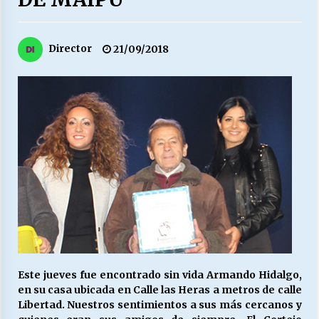
27/07/2026
MUNICIPALIDAD, TRABAJADORES, CLIMA
Director
21/09/2018
LABORAL:
13/07/2026
Escuela hospitalaria El Carmen de Maipu.
25/06/2026
¿Qué habrían dicho?
23/06/2026
VOLVER A SER ALTERNATIVA
16/06/2026
Este jueves fue encontrado sin vida Armando Hidalgo,
en su casa ubicada en Calle las Heras a metros de calle
MUNICIPALIDADES, HONORARIOS, DESPIDOS
Libertad. Nuestros sentimientos a sus más cercanos y
28/05/2026