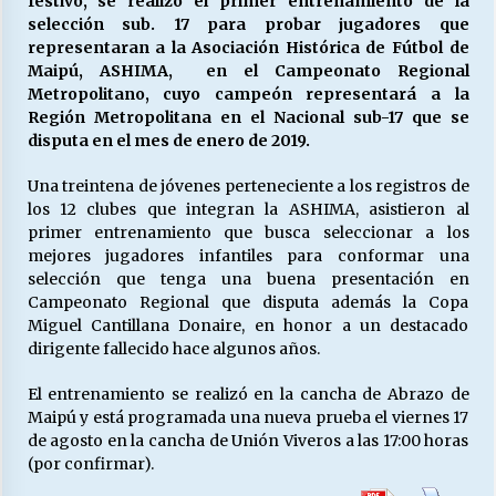
festivo, se realizó el primer entrenamiento de la
selección sub. 17 para probar jugadores que
representaran a la Asociación Histórica de Fútbol de
Maipú, ASHIMA, en el Campeonato Regional
Releyendo la Rerum Novarum a 135 años. “La
cuestión social hoy”.
Metropolitano, cuyo campeón representará a la
16/05/2026
Región Metropolitana en el Nacional sub-17 que se
disputa en el mes de enero de 2019.
S.O.S. a los ricos, Save Our Souls (Salvar
Una treintena de jóvenes perteneciente a los registros de
Nuestras Almas)
los 12 clubes que integran la ASHIMA, asistieron al
30/04/2026
primer entrenamiento que busca seleccionar a los
mejores jugadores infantiles para conformar una
¿Asesores con doble sueldo?
selección que tenga una buena presentación en
18/04/2026
Campeonato Regional que disputa además la Copa
Miguel Cantillana Donaire, en honor a un destacado
dirigente fallecido hace algunos años.
Chile y sus segmentos de la riqueza
El entrenamiento se realizó en la cancha de Abrazo de
06/04/2026
Maipú y está programada una nueva prueba el viernes 17
de agosto en la cancha de Unión Viveros a las 17:00 horas
(por confirmar).