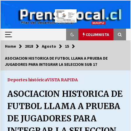
Skip
to
content
COLUMNISTA
Home
2018
Agosto
15
COLUMNISTA
ASOCIACION HISTORICA DE FUTBOL LLAMA A PRUEBA DE
JUGADORES PARA INTEGRAR LA SELECCION SUB 17
Ya se ordenaron las cuentas de luz… ¿Y
cuándo van a bajar?
03/08/2026
Deportes histórica
VISTA RAPIDA
ASOCIACION HISTORICA DE
LA DC POR SIEMPRE.RECORDANDO 69 AÑOS DE
HISTORIA
FUTBOL LLAMA A PRUEBA
28/07/2026
DE JUGADORES PARA
“ORGULLOSOS DE SER DC” SALUDA EL
CUMPLEAÑOS 69
INTEGRAR LA SELECCION