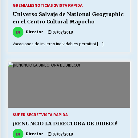
27/07/2026
GREMIALES
NOTICIAS 2
VISTA RAPIDA
Universo Salvaje de National Geographic
MUNICIPALIDAD, TRABAJADORES, CLIMA
en el Centro Cultural Mapocho
LABORAL:
13/07/2026
Director
03/07/2018
Vacaciones de invierno inolvidables permitirá […]
Escuela hospitalaria El Carmen de Maipu.
25/06/2026
¿Qué habrían dicho?
23/06/2026
VOLVER A SER ALTERNATIVA
16/06/2026
SUPER SECRET
VISTA RAPIDA
¡RENUNCIO LA DIRECTORA DE DIDECO!
MUNICIPALIDADES, HONORARIOS, DESPIDOS
Director
03/07/2018
28/05/2026