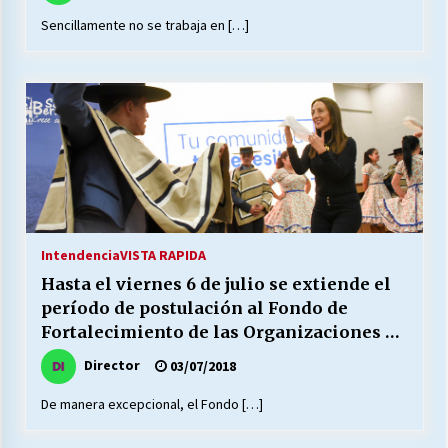
Sencillamente no se trabaja en […]
Releyendo la Rerum Novarum a 135 años. “La
cuestión social hoy”.
16/05/2026
S.O.S. a los ricos, Save Our Souls (Salvar
Nuestras Almas)
30/04/2026
¿Asesores con doble sueldo?
Intendencia
VISTA RAPIDA
18/04/2026
Hasta el viernes 6 de julio se extiende el
período de postulación al Fondo de
Fortalecimiento de las Organizaciones de
Chile y sus segmentos de la riqueza
Interés público
06/04/2026
Director
03/07/2018
De manera excepcional, el Fondo […]