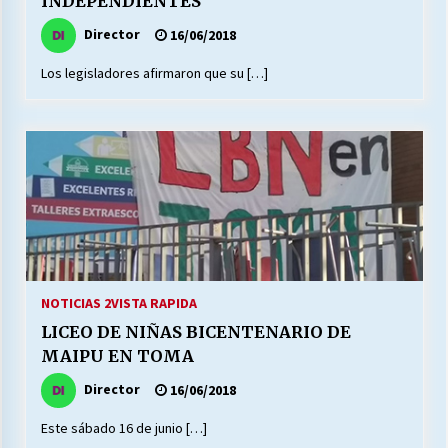
INDEPENDIENTES
Director
16/06/2018
Releyendo la Rerum Novarum a 135 años. “La
Los legisladores afirmaron que su […]
cuestión social hoy”.
16/05/2026
S.O.S. a los ricos, Save Our Souls (Salvar
Nuestras Almas)
30/04/2026
¿Asesores con doble sueldo?
18/04/2026
NOTICIAS 2
VISTA RAPIDA
LICEO DE NIÑAS BICENTENARIO DE
Chile y sus segmentos de la riqueza
MAIPU EN TOMA
06/04/2026
Director
16/06/2018
Este sábado 16 de junio […]