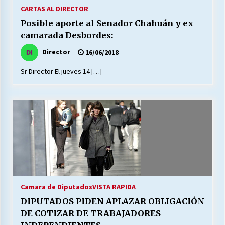
27/07/2026
CARTAS AL DIRECTOR
Posible aporte al Senador Chahuán y ex
MUNICIPALIDAD, TRABAJADORES, CLIMA
camarada Desbordes:
LABORAL:
13/07/2026
Director
16/06/2018
Sr Director El jueves 14 […]
Escuela hospitalaria El Carmen de Maipu.
25/06/2026
¿Qué habrían dicho?
23/06/2026
VOLVER A SER ALTERNATIVA
16/06/2026
Camara de Diputados
VISTA RAPIDA
DIPUTADOS PIDEN APLAZAR OBLIGACIÓN
MUNICIPALIDADES, HONORARIOS, DESPIDOS
DE COTIZAR DE TRABAJADORES
28/05/2026